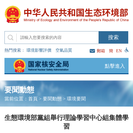
熱門搜索：
環境影響評價
空氣品質
郵箱
簡
EN
點擊進入
要聞動態
當前位置：
首頁
>
要聞動態
>
環境要聞
生態環境部黨組舉行理論學習中心組集體學
習