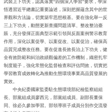
武裝上下功夫，認真落實“四個深入學習”要求，學深
悟透習近平總書記重要論述，深刻把握蘊含其中的世
界觀和方法論，切實築牢思想根基。要在強化舉一反
三上下功夫，動態更新查擺問題清單、整改整治臺
賬，充分發揮正面典型示範引領與反面案例警示教育
作用，深化以案促學、以案促改、以案促治，確保高
品質完成整改任務。要在促進長效長治上下功夫，健
全有效防範和糾治政績觀偏差的工作機制，織密扎牢
制度籠子，強化常態化監督檢查和評估問效，切實把
學習教育成效轉化為推動生態環境事業高品質發展的
實效。
中央紀委國家監委駐生態環境部紀檢監察組組
長、部黨組成員廖西元，部黨組成員、副部長董保
同、徐必久參加學習。部領導班子成員分別作交流發