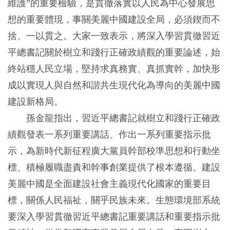
維護”的重要檢驗，是貫徹落實以人民為中心發展思
想的重要體現，事關美麗中國建設全局，必須鍥而不
捨、一以貫之。大家一致表示，將深入學習貫徹習近
平總書記關於樹立和踐行正確政績觀的重要論述，始
終站穩人民立場，堅持求真務實、真抓實幹，加快形
成以實現人與自然和諧共生現代化為導向的美麗中國
建設新格局。
孫金龍指出，習近平總書記就樹立和踐行正確政
績觀發表一系列重要講話、作出一系列重要指示批
示，為新時代新征程廣大黨員幹部校準思想和行動坐
標、積極履職盡責和幹事創業提供了根本遵循。建設
美麗中國是全面建設社會主義現代化國家的重要目
標，關係人民福祉，關乎民族未來。生態環境部系統
要深入學習貫徹習近平總書記重要講話和重要指示批