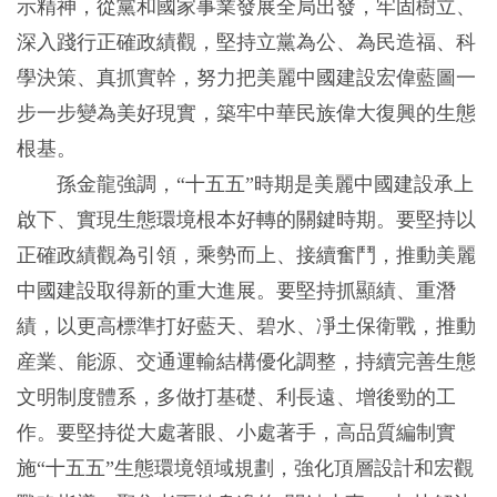
示精神，從黨和國家事業發展全局出發，牢固樹立、
深入踐行正確政績觀，堅持立黨為公、為民造福、科
學決策、真抓實幹，努力把美麗中國建設宏偉藍圖一
步一步變為美好現實，築牢中華民族偉大復興的生態
根基。
孫金龍強調，“十五五”時期是美麗中國建設承上
啟下、實現生態環境根本好轉的關鍵時期。要堅持以
正確政績觀為引領，乘勢而上、接續奮鬥，推動美麗
中國建設取得新的重大進展。要堅持抓顯績、重潛
績，以更高標準打好藍天、碧水、凈土保衛戰，推動
産業、能源、交通運輸結構優化調整，持續完善生態
文明制度體系，多做打基礎、利長遠、增後勁的工
作。要堅持從大處著眼、小處著手，高品質編制實
施“十五五”生態環境領域規劃，強化頂層設計和宏觀