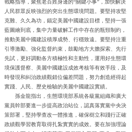
戰略指導，聚焦老百姓身邊的“關鍵小事”，加快解決
人民群眾反映強烈的突出生態環境問題。要堅持攻堅
克難、久久為功，錨定美麗中國建設目標，堅持一張
藍圖繪到底，集中力量破解工作中存在的瓶頸制約，
推動美麗中國建設積厚成勢、行穩致遠。要堅持注重
引導激勵、強化監督約束，鼓勵地方大膽探索、先行
先試，更好調動各方積極性和主動性，運用好生態環
境保護督察、美麗中國建設成效考核等有效手段，及
時發現和糾治政績觀錯位偏差問題，努力創造經得起
實踐、人民、歷史檢驗的美麗中國建設實績。
孫金龍指出，生態環境部系統各級黨組織和廣大
黨員幹部要進一步提高政治站位，認真落實黨中央決
策部署，堅持學查改一體推進，確保樹立和踐行正確
政績觀學習教育取得扎紮實實的成效。要在加強理論