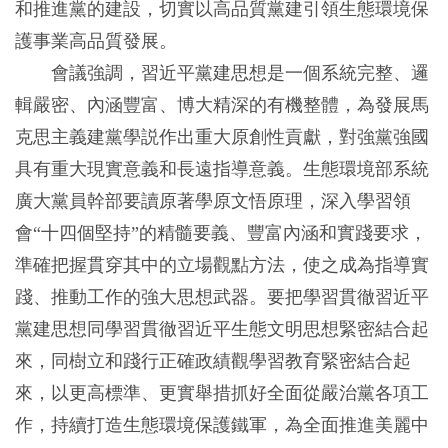
和推進黨的建設，切實以高品質黨建引領生態環境保
護事業高品質發展。
會議強調，習近平黨建思想是一個系統完整、邏
輯嚴密、內涵豐富、博大精深的有機整體，為發展馬
克思主義建黨學説作出重大原創性貢獻，對強黨強國
具有重大現實意義和長遠指導意義。生態環境部系統
廣大黨員幹部要讀原著學原文悟原理，深入學習領
會“十四個堅持”的精髓要義、豐富內涵和實踐要求，
準確把握貫穿其中的立場觀點方法，使之成為指導實
踐、推動工作的強大思想武器。要把學習貫徹習近平
黨建思想同學習貫徹習近平生態文明思想緊密結合起
來，同樹立和踐行正確政績觀學習教育緊密結合起
來，以更高標準、更實舉措抓好全面從嚴治黨各項工
作，持續打造生態環境保護鐵軍，為全面推進美麗中