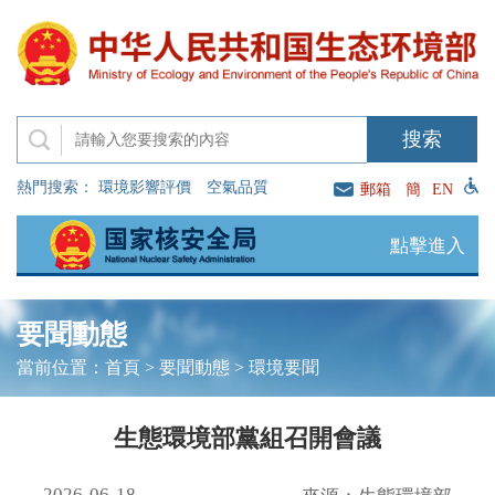
熱門搜索：
環境影響評價
空氣品質
郵箱
簡
EN
點擊進入
要聞動態
當前位置：
首頁
>
要聞動態
>
環境要聞
生態環境部黨組召開會議
2026-06-18