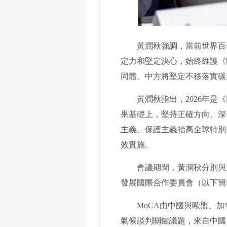
黃潤秋強調，當前世界百年
定力和堅定決心，始終維護《
同體。中方將堅定不移落實碳
黃潤秋指出，2026年是《
果基礎上，堅持正確方向、深
主義、保護主義抬高全球特別
效實施。
會議期間，黃潤秋分別與沃普
發展國際合作委員會（以下簡
MoCA由中國與歐盟、加拿
氣候談判關鍵議題，來自中國