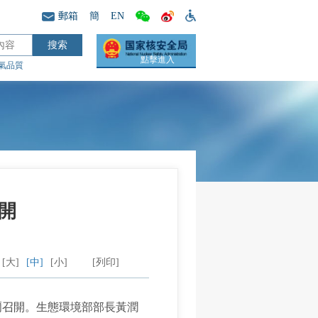
郵箱
簡
EN
點擊進入
氣品質
開
[大]
[中]
[小]
[列印]
塞爾召開。生態環境部部長黃潤