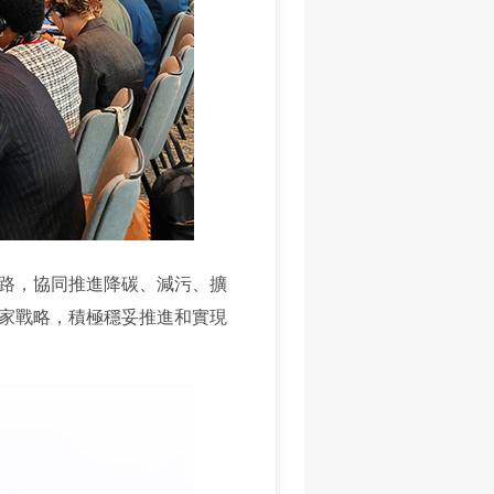
路，協同推進降碳、減污、擴
家戰略，積極穩妥推進和實現