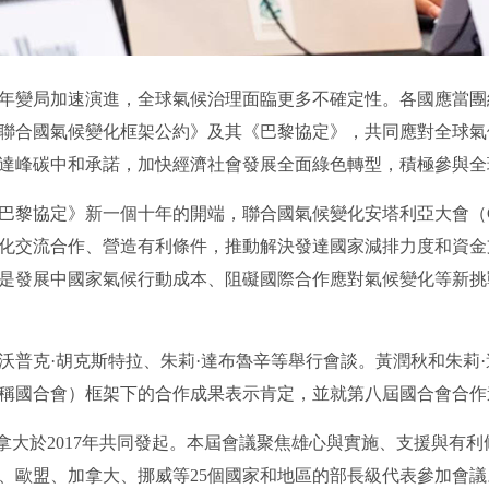
變局加速演進，全球氣候治理面臨更多不確定性。各國應當團
聯合國氣候變化框架公約》及其《巴黎協定》，共同應對全球氣
達峰碳中和承諾，加快經濟社會發展全面綠色轉型，積極參與全
巴黎協定》新一個十年的開端，聯合國氣候變化安塔利亞大會（C
化交流合作、營造有利條件，推動解決發達國家減排力度和資金
是發展中國家氣候行動成本、阻礙國際合作應對氣候變化等新挑
克·胡克斯特拉、朱莉·達布魯辛等舉行會談。黃潤秋和朱莉·
稱國合會）框架下的合作成果表示肯定，並就第八屆國合會合作
大於2017年共同發起。本屆會議聚焦雄心與實施、支援與有利
、歐盟、加拿大、挪威等25個國家和地區的部長級代表參加會議