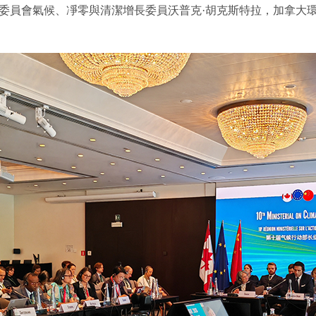
委員會氣候、凈零與清潔增長委員沃普克·胡克斯特拉，加拿大