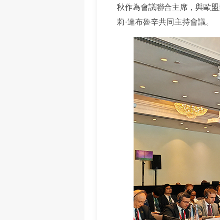
秋作為會議聯合主席，與歐盟
莉·達布魯辛共同主持會議。