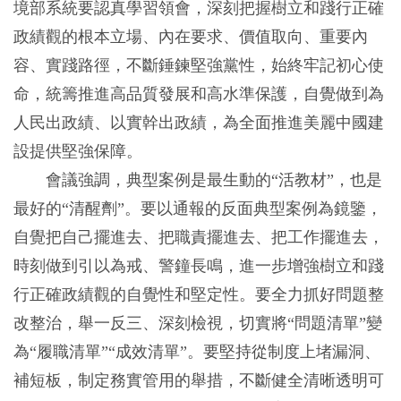
境部系統要認真學習領會，深刻把握樹立和踐行正確
政績觀的根本立場、內在要求、價值取向、重要內
容、實踐路徑，不斷錘鍊堅強黨性，始終牢記初心使
命，統籌推進高品質發展和高水準保護，自覺做到為
人民出政績、以實幹出政績，為全面推進美麗中國建
設提供堅強保障。
會議強調，典型案例是最生動的“活教材”，也是
最好的“清醒劑”。要以通報的反面典型案例為鏡鑒，
自覺把自己擺進去、把職責擺進去、把工作擺進去，
時刻做到引以為戒、警鐘長鳴，進一步增強樹立和踐
行正確政績觀的自覺性和堅定性。要全力抓好問題整
改整治，舉一反三、深刻檢視，切實將“問題清單”變
為“履職清單”“成效清單”。要堅持從制度上堵漏洞、
補短板，制定務實管用的舉措，不斷健全清晰透明可