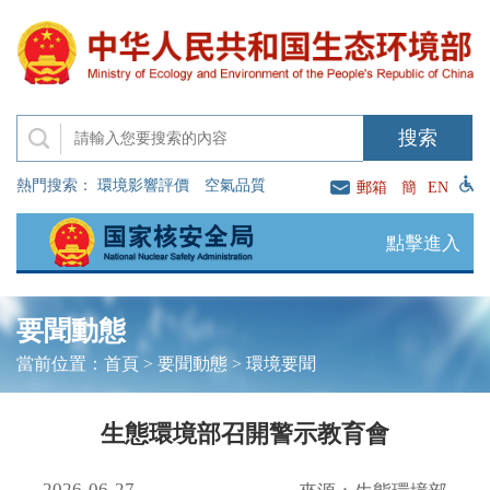
熱門搜索：
環境影響評價
空氣品質
郵箱
簡
EN
點擊進入
要聞動態
當前位置：
首頁
>
要聞動態
>
環境要聞
生態環境部召開警示教育會
2026-06-27