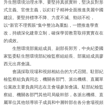
升生態環境治理水準。要堅持真抓實幹，堅決反對形
式主義、官僚主義，以釘釘子精神全面推進美麗中國
建設。要堅持標準不降、力度不減、勁頭不松，
以“新官不理舊賬”集中整治為重點，一體推進學查
改，持續深化建章立制，確保學習教育取得實實在在
的成效。
生態環境部黨組成員、副部長郭芳，中央紀委國
家監委駐生態環境部紀檢監察組組長、部黨組成員廖
西元出席會議。
會議採取現場和視頻相結合的方式召開。駐部紀
檢監察組負責同志，機關各部門、派出機構、直屬單
位黨政主要負責同志在主會場參加會議。駐部紀檢監
察組、機關各部門其他司局級幹部，各派出機構、直
屬單位其他領導班子成員和中層幹部在各分會場視頻