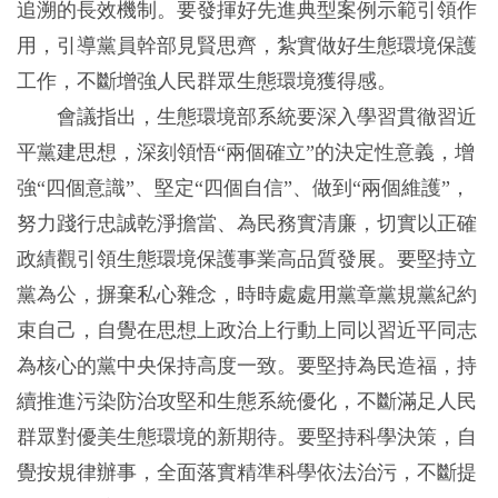
追溯的長效機制。要發揮好先進典型案例示範引領作
用，引導黨員幹部見賢思齊，紮實做好生態環境保護
工作，不斷增強人民群眾生態環境獲得感。
會議指出，生態環境部系統要深入學習貫徹習近
平黨建思想，深刻領悟“兩個確立”的決定性意義，增
強“四個意識”、堅定“四個自信”、做到“兩個維護”，
努力踐行忠誠乾淨擔當、為民務實清廉，切實以正確
政績觀引領生態環境保護事業高品質發展。要堅持立
黨為公，摒棄私心雜念，時時處處用黨章黨規黨紀約
束自己，自覺在思想上政治上行動上同以習近平同志
為核心的黨中央保持高度一致。要堅持為民造福，持
續推進污染防治攻堅和生態系統優化，不斷滿足人民
群眾對優美生態環境的新期待。要堅持科學決策，自
覺按規律辦事，全面落實精準科學依法治污，不斷提