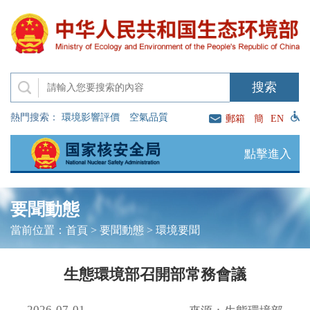
熱門搜索：
環境影響評價
空氣品質
郵箱
簡
EN
點擊進入
要聞動態
當前位置：
首頁
>
要聞動態
>
環境要聞
生態環境部召開部常務會議
2026-07-01