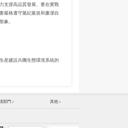
力支撐高品質發展。要在實戰
要嚴格遵守黨紀黨規和廉潔自
形象。
生産建設兵團生態環境系統的
發展和改革委員會
境部門
其他
和資訊化部
部
資源和社會保障部