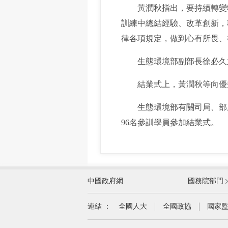
黃潤秋指出，要持續轉變執
訓練中總結經驗、改革創新，
律各項規定，做到心有所畏、
生態環境部副部長徐必久主
結業式上，黃潤秋等向優秀
生態環境部有關司局、部屬
96名參訓學員參加結業式。
外交部
中國政府網
國務院部門
教育部
國家民族事務委員會
連結 ：
全國人大
全國政協
國家
司法部