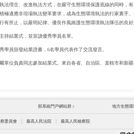
法理念、改進執法方式，在嚴守生態環境保護底線的同時，有
積極適應非現場執法變革要求，成為生態環境執法的行家裏手。
行有所止，以嚴明紀律、優良作風維護生態環境執法隊伍的良好
持結業式，並宣讀優秀學員名單。
學員頒發結業證書，6名學員代表作了交流發言。
單位負責同志參加結業式。來自各省、自治區、直轄市和新疆
國防部
國家
部系統門戶網站群
地方生態環
科學技術部
工業
公安部
民政
監察委員會
最高人民法院
最高人民檢察院
財政部
人力