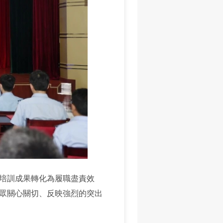
培訓成果轉化為履職盡責效
眾關心關切、反映強烈的突出