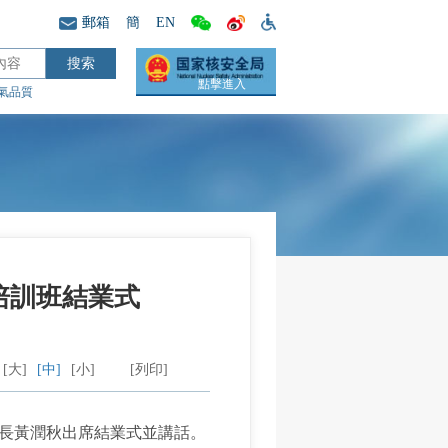
郵箱
簡
EN
點擊進入
氣品質
培訓班結業式
[大]
[中]
[小]
[列印]
部長黃潤秋出席結業式並講話。