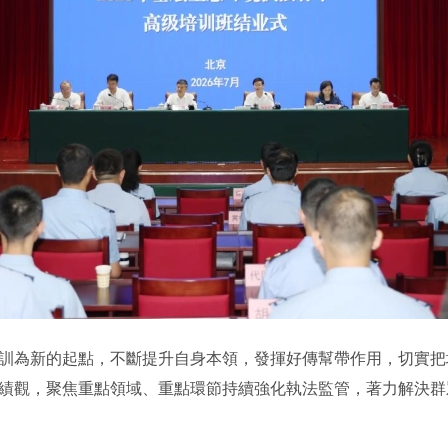
為新的起點，不斷提升自身本領，發揮好傳幫帶作用，切實把
績觀，聚焦重點領域、重點環節持續強化執法監管，著力解決群