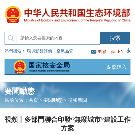
熱門搜索：
環境影響評價
空氣品質
郵箱
簡
EN
點擊進入
要聞動態
當前位置：
首頁
>
要聞動態
>
視頻新聞
視頻丨多部門聯合印發“無廢城市”建設工作
方案