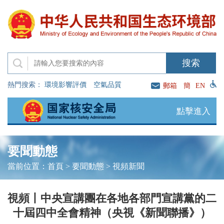
熱門搜索：
環境影響評價
空氣品質
郵箱
簡
EN
點擊進入
要聞動態
當前位置：
首頁
>
要聞動態
>
視頻新聞
視頻丨中央宣講團在各地各部門宣講黨的二
十屆四中全會精神（央視《新聞聯播》）