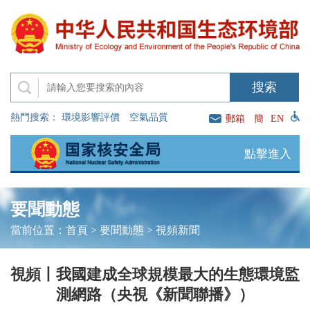
熱門搜索：
環境影響評價
空氣品質
郵箱
簡
EN
點擊進入
要聞動態
當前位置：
首頁
>
要聞動態
>
視頻新聞
視頻丨我國建成全球規模最大的生態環境監
測網路（央視《新聞聯播》）