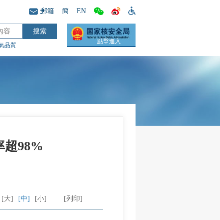
郵箱
簡
EN
點擊進入
氣品質
超98%
[大]
[中]
[小]
[列印]