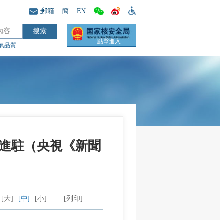
郵箱
簡
EN
點擊進入
氣品質
進駐（央視《新聞
[大]
[中]
[小]
[列印]