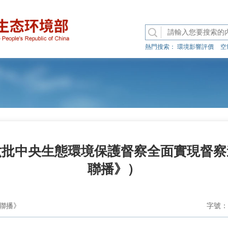
熱門搜索：
環境影響評價
空
六批中央生態環境保護督察全面實現督察
聯播》）
聯播》
字號：