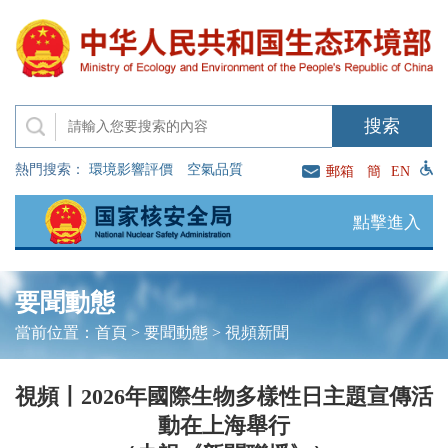
熱門搜索：
環境影響評價
空氣品質
郵箱
簡
EN
點擊進入
要聞動態
當前位置：
首頁
>
要聞動態
>
視頻新聞
視頻丨2026年國際生物多樣性日主題宣傳活
動在上海舉行