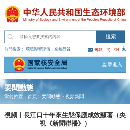
熱門搜索：
環境影響評價
空氣品質
郵箱
簡
EN
點擊進入
要聞動態
當前位置：
首頁
>
要聞動態
>
視頻新聞
視頻丨長江口十年來生態保護成效顯著（央
視《新聞聯播》）