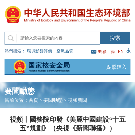
熱門搜索：
環境影響評價
空氣品質
郵箱
簡
EN
點擊進入
要聞動態
當前位置：
首頁
>
要聞動態
>
視頻新聞
視頻丨國務院印發《美麗中國建設“十五
五”規劃》（央視《新聞聯播》）