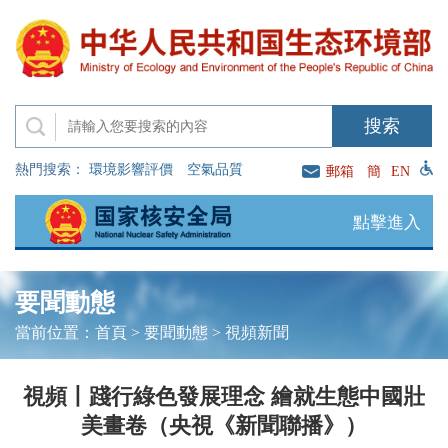
熱門搜索：
環境影響評價
空氣品質
郵箱
簡
EN
點擊進入
要聞動態
當前位置：
首頁
>
要聞動態
>
視頻新聞
視頻丨踐行綠色發展理念 繪就生態中國壯
美畫卷（央視《新聞聯播》）