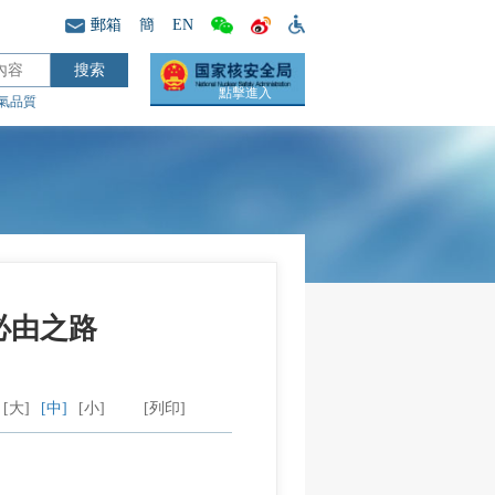
郵箱
簡
EN
點擊進入
氣品質
必由之路
[大]
[中]
[小]
[列印]