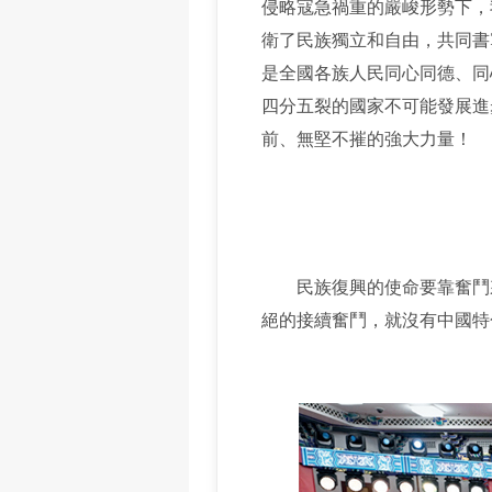
侵略寇急禍重的嚴峻形勢下，
衛了民族獨立和自由，共同書
是全國各族人民同心同德、同
四分五裂的國家不可能發展進
前、無堅不摧的強大力量！
民族復興的使命要靠奮鬥來
絕的接續奮鬥，就沒有中國特