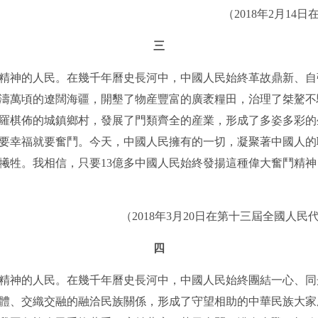
（2018年2月14日
三
神的人民。在幾千年曆史長河中，中國人民始終革故鼎新、自
濤萬頃的遼闊海疆，開墾了物産豐富的廣袤糧田，治理了桀驁不
羅棋佈的城鎮鄉村，發展了門類齊全的産業，形成了多姿多彩的
要幸福就要奮鬥。今天，中國人民擁有的一切，凝聚著中國人的
犧牲。我相信，只要13億多中國人民始終發揚這種偉大奮鬥精
（2018年3月20日在第十三屆全國人民
四
神的人民。在幾千年曆史長河中，中國人民始終團結一心、同
一體、交織交融的融洽民族關係，形成了守望相助的中華民族大