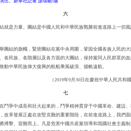
演出。新華社記者 謝環馳/攝
六
就是力量。團結是中國人民和中華民族戰勝前進道路上一切風
團結的旗幟，緊密團結在黨中央周圍，鞏固全國各族人民的大
、各民族、各階層以及各方面的大團結，保持黨同人民群眾的血
推動中華民族偉大復興的航船乘風破浪、揚帆遠航。
（2019年9月30日在慶祝中華人民共和
七
鬥爭中成長和壯大起來的，鬥爭精神貫穿于中國革命、建設、
，改革發展正處在攻堅克難的重要階段，在前進道路上，我們面
勇搏擊、迎難而上。凡是危害中國共産黨領導和我國社會主義制