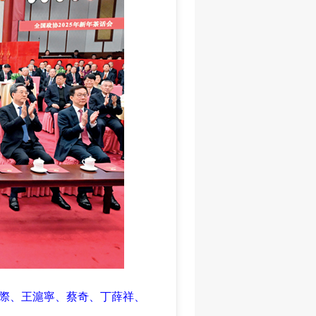
樂際、王滬寧、蔡奇、丁薛祥、