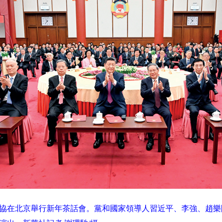
，全國政協在北京舉行新年茶話會。黨和國家領導人習近平、李強、趙