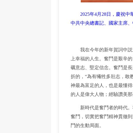
2025年4月28日，慶
中共中央總書記、國家主席、
我在今年的新年賀詞中説過
上幸福的人生。奮鬥是艱辛的
礪意志、堅定信念。奮鬥是長
折的，“為有犧牲多壯志，敢
神最為富足的人，也是最懂得
的人是偉大人物；經驗讚美那
新時代是奮鬥者的時代。我
奮鬥，切實把奮鬥精神貫徹到
鬥的生動局面。