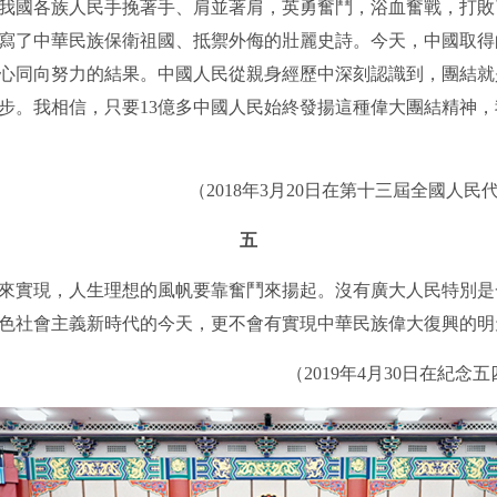
我國各族人民手挽著手、肩並著肩，英勇奮鬥，浴血奮戰，打敗
寫了中華民族保衛祖國、抵禦外侮的壯麗史詩。今天，中國取得
心同向努力的結果。中國人民從親身經歷中深刻認識到，團結就
步。我相信，只要13億多中國人民始終發揚這種偉大團結精神
（2018年3月20日在第十三屆全國人民
五
實現，人生理想的風帆要靠奮鬥來揚起。沒有廣大人民特別是
色社會主義新時代的今天，更不會有實現中華民族偉大復興的明
（2019年4月30日在紀念五