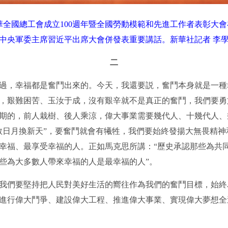
祝中華全國總工會成立100週年暨全國勞動模範和先進工作者表彰
中央軍委主席習近平出席大會併發表重要講話。新華社記者 李學
二
，幸福都是奮鬥出來的。今天，我還要説，奮鬥本身就是一種
，艱難困苦、玉汝于成，沒有艱辛就不是真正的奮鬥，我們要勇
期的，前人栽樹、後人乘涼，偉大事業需要幾代人、十幾代人、
教日月換新天”，要奮鬥就會有犧牲，我們要始終發揚大無畏精
幸福、最享受幸福的人。正如馬克思所講：“歷史承認那些為共
些為大多數人帶來幸福的人是最幸福的人”。
們要堅持把人民對美好生活的嚮往作為我們的奮鬥目標，始終
進行偉大鬥爭、建設偉大工程、推進偉大事業、實現偉大夢想全