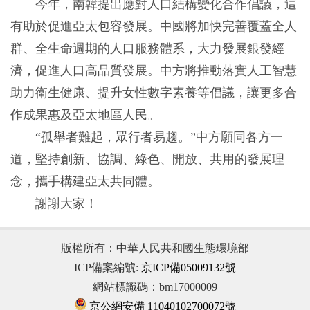
今年，南韓提出應對人口結構變化合作倡議，這
有助於促進亞太包容發展。中國將加快完善覆蓋全人
群、全生命週期的人口服務體系，大力發展銀發經
濟，促進人口高品質發展。中方將推動落實人工智慧
助力衛生健康、提升女性數字素養等倡議，讓更多合
作成果惠及亞太地區人民。
“孤舉者難起，眾行者易趨。”中方願同各方一
道，堅持創新、協調、綠色、開放、共用的發展理
念，攜手構建亞太共同體。
謝謝大家！
版權所有：中華人民共和國生態環境部
ICP備案編號:
京ICP備05009132號
網站標識碼：bm17000009
京公網安備 11040102700072號