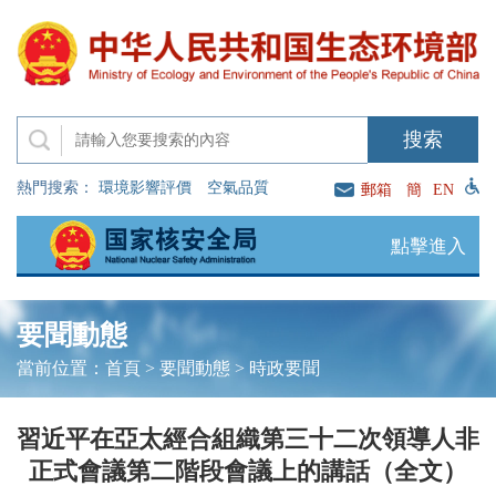
熱門搜索：
環境影響評價
空氣品質
郵箱
簡
EN
點擊進入
要聞動態
當前位置：
首頁
>
要聞動態
>
時政要聞
習近平在亞太經合組織第三十二次領導人非
正式會議第二階段會議上的講話（全文）