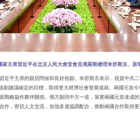
，國家主席習近平在北京人民大會堂會見俄羅斯總理米舒斯京。新華
近平主席的親切問候和良好祝願。米舒斯京表示，祝賀中共二
”規劃建議確定的目標，取得更大經濟社會發展成就。兩國元首
面戰略協作夥伴關係。俄方願同中方一道，落實兩國元首達成的
合作，密切人文交流，加強多邊協調配合，推動兩國合作取得更