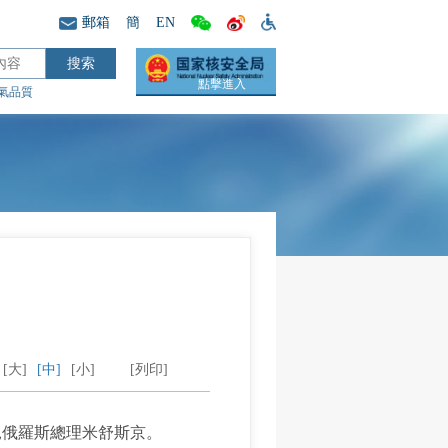
郵箱
簡
EN
點擊進入
氣品質
[大]
[中]
[小]
[列印]
見俄羅斯總理米舒斯京。