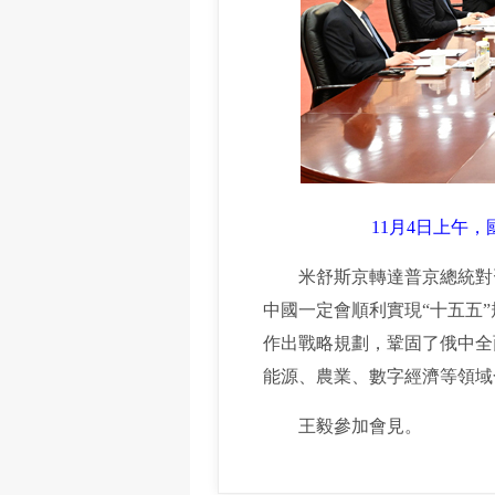
11月4日上午
米舒斯京轉達普京總統對習
中國一定會順利實現“十五五
作出戰略規劃，鞏固了俄中全
能源、農業、數字經濟等領域
王毅參加會見。