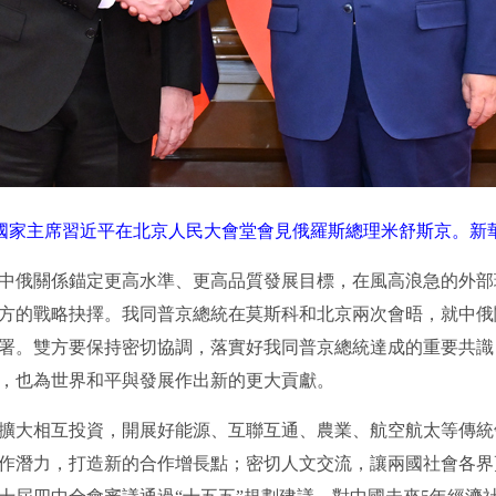
，國家主席習近平在北京人民大會堂會見俄羅斯總理米舒斯京。新華
俄關係錨定更高水準、更高品質發展目標，在風高浪急的外部
方的戰略抉擇。我同普京總統在莫斯科和北京兩次會晤，就中俄
署。雙方要保持密切協調，落實好我同普京總統達成的重要共識
，也為世界和平與發展作出新的更大貢獻。
大相互投資，開展好能源、互聯互通、農業、航空航太等傳統
作潛力，打造新的合作增長點；密切人文交流，讓兩國社會各界