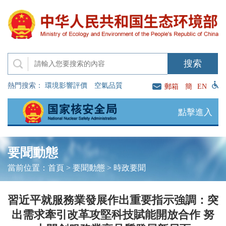
熱門搜索：
環境影響評價
空氣品質
郵箱
簡
EN
點擊進入
要聞動態
當前位置：
首頁
>
要聞動態
>
時政要聞
習近平就服務業發展作出重要指示強調：突
出需求牽引改革攻堅科技賦能開放合作 努