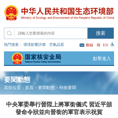
熱門搜索：
環境影響評價
空氣品質
郵箱
簡
EN
點擊進入
要聞動態
當前位置：
首頁
>
要聞動態
>
時政要聞
中央軍委舉行晉陞上將軍銜儀式 習近平頒
發命令狀並向晉銜的軍官表示祝賀