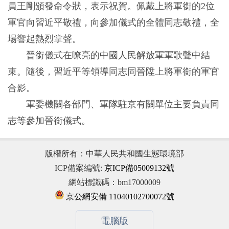
員王剛頒發命令狀，表示祝賀。佩戴上將軍銜的2位
軍官向習近平敬禮，向參加儀式的全體同志敬禮，全
場響起熱烈掌聲。
晉銜儀式在嘹亮的中國人民解放軍軍歌聲中結
束。隨後，習近平等領導同志同晉陞上將軍銜的軍官
合影。
軍委機關各部門、軍隊駐京有關單位主要負責同
志等參加晉銜儀式。
版權所有：中華人民共和國生態環境部
ICP備案編號:
京ICP備05009132號
網站標識碼：bm17000009
京公網安備 11040102700072號
電腦版