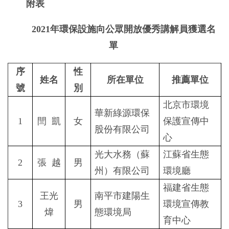
附表
2021年環保設施向公眾開放優秀講解員獲選名
單
序
性
姓名
所在單位
推薦單位
號
別
北京市環境
華新綠源環保
1
閆
凱
女
保護宣傳中
股份有限公司
心
光大水務（蘇
江蘇省生態
2
張
越
男
州）有限公司
環境廳
福建省生態
王光
南平市建陽生
3
男
環境宣傳教
煒
態環境局
育中心