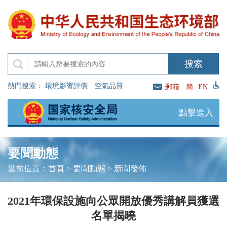
熱門搜索：
環境影響評價
空氣品質
郵箱
簡
EN
點擊進入
要聞動態
當前位置：
首頁
>
要聞動態
>
新聞發佈
2021年環保設施向公眾開放優秀講解員獲選
名單揭曉