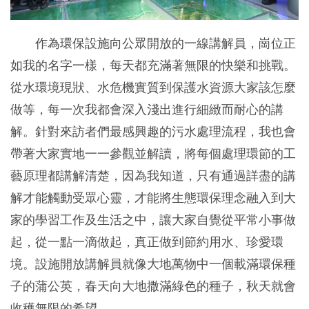
作為環保設施向公眾開放的一線講解員，崗位正
如我的名字一樣，每天都充滿著無限的快樂和挑戰。
從水環境現狀、水危機實質到保護水資源大家該怎麼
做等，每一次我都會深入淺出進行細緻而耐心的講
解。針對來訪者們最感興趣的污水處理流程，我也會
帶著大家實地一一參觀並解讀，將每個處理環節的工
藝原理都講解清楚，因為我知道，只有通過詳盡的講
解才能觸動受眾心靈，才能將生態環保理念融入到大
家的學習工作及生活之中，讓大家自覺從平常小事做
起，從一點一滴做起，真正做到節約用水、珍愛環
境。設施開放講解員就像大地萬物中一個載滿環保種
子的蒲公英，春天向大地撒滿綠色的種子，秋天就會
收穫無限的希望。