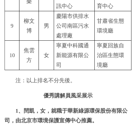
樂
訊中心
育中心
慶陽市供排水
柳文
甘肅省生態
9
男
公司南區污水
博
環境廳
處理廠
寧夏中科國通
寧夏回族自
焦雲
10
女
新能源有限公
治區生態環
方
司
境廳
注：以上排名不分先後。
優秀講解員風采展示
1、閆凱，女，就職于華新綠源環保股份有限公
司，由北京市環境保護宣傳中心推薦。