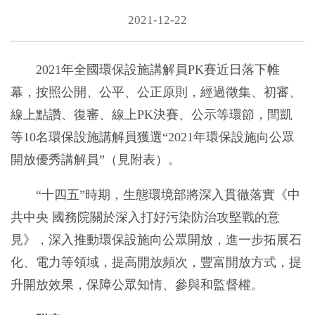
2021-12-22
2021年全國環保設施講解員PK賽近日落下帷
幕，按照公開、公平、公正原則，經過徵集、初審、
線上點讚、復審、線上PK決賽、公示等環節，閆凱
等10名環保設施講解員獲選“2021年環保設施向公眾
開放優秀講解員”（見附表）。
“十四五”時期，生態環境部將深入貫徹落實《中
共中央 國務院關於深入打好污染防治攻堅戰的意
見》，深入推動環保設施向公眾開放，進一步拓展石
化、電力等領域，提高開放頻次，豐富開放方式，提
升開放效果，保障公眾知情、參與和監督權。