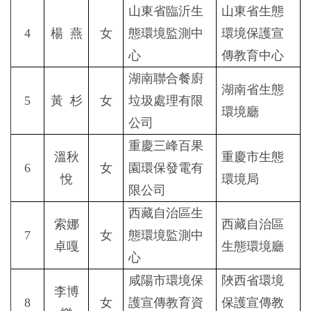
山東省臨沂生
山東省生態
4
楊
燕
女
態環境監測中
環境保護宣
心
傳教育中心
湖南聯合餐廚
湖南省生態
5
黃
杉
女
垃圾處理有限
環境廳
公司
重慶三峰百果
溫秋
重慶市生態
6
女
園環保發電有
悅
環境局
限公司
西藏自治區生
索娜
西藏自治區
7
女
態環境監測中
卓嘎
生態環境廳
心
咸陽市環境保
陜西省環境
李博
8
女
護宣傳教育資
保護宣傳教