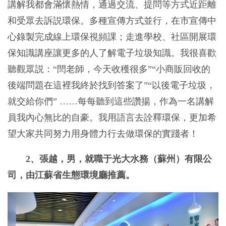
講解我都會滿懷熱情，通過交流、提問等方式近距離
和受眾去訴説環保。多種宣傳方式並行，在市宣傳中
心錄製完成線上環保視頻課；走進學校、社區開展環
保知識講座讓更多的人了解電子垃圾知識。我很喜歡
聽觀眾説：“閆老師，今天收穫很多”“小商販回收的
後端問題在這裡我終於找到答案了”“以後電子垃圾，
就交給你們” ……每每聽到這些讚揚，作為一名講解
員我內心無比的自豪。我用語言去詮釋環保，更加希
望大家共同努力用身體力行去做環保的實踐者！
2、張越，男，就職于光大水務（蘇州）有限公
司，由江蘇省生態環境廳推薦。