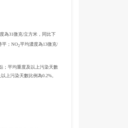
度為31微克/立方米，同比下
持平；NO
平均濃度為13微克/
2
分點；平均重度及以上污染天數
及以上污染天數比例為0.2%。