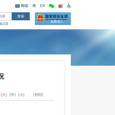
郵箱
簡
EN
點擊進入
氣品質
況
[大]
[中]
[小]
[列印]