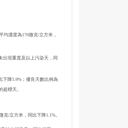
平均濃度為170微克/立方米，
點；未出現重度及以上污染天，同
比下降5.9%；優良天數比例為
致的超標天。
微克/立方米，同比下降1.1%。