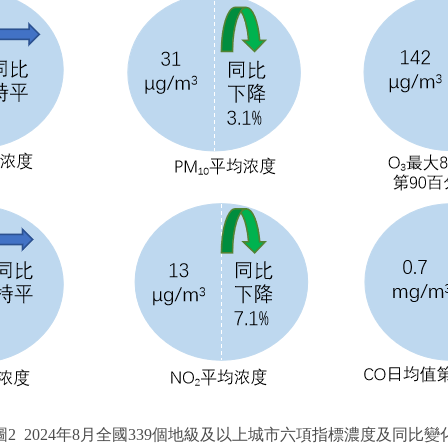
圖2 2024年8月全國339個地級及以上城市六項指標濃度及同比變