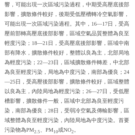
響，可能出現一次區域污染過程，中期受高壓底後部
影響，擴散條件較好，後期受低壓槽轉冷空氣影響，
可能出現一次區域污染過程。其中，16—17日，受高
壓前部轉高壓底後部影響，區域空氣品質整體為良至
輕度污染；18—21日，受高壓底後部影響，區域中南
部有降水，擴散條件較好，整體以良為主，北部局地
為輕度污染；22—23日，區域擴散條件轉差，中北部
為良至輕度污染，局地為中度污染，南部為優良；24
—25日，受高壓後部影響，擴散條件較好，區域整體
以良為主，內陸局地為輕度污染；26—27日，受低壓
槽影響，擴散條件一般，區域中北部為良至輕度污
染，南部為優良；28日，受弱冷空氣及傳輸影響，區
域整體為良至輕度污染，內陸局地為中度污染。首要
污染物為PM
、PM
或NO
。
2.5
10
2