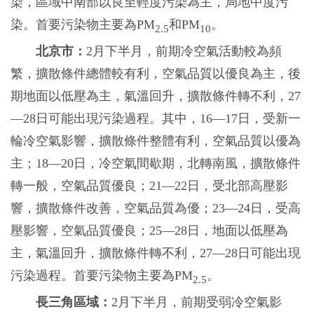
染，區域中南部以良至輕度污染為主，局地中度污
染。首要污染物主要為PM
和PM
。
2.5
10
北京市：
2月下半月，前期冷空氣活動較為頻
繁，擴散條件總體較有利，空氣品質以優良為主，後
期地面以低壓為主，氣溫回升，擴散條件轉不利，27
—28日可能出現污染過程。其中，16—17日，受新一
輪冷空氣影響，擴散條件整體有利，空氣品質以優為
主；18—20日，冷空氣間歇期，北轉南風，擴散條件
轉一般，空氣品質優良；21—22日，受北部高壓影
響，擴散條件改善，空氣品質為優；23—24日，受高
壓影響，空氣品質優良；25—28日，地面以低壓為
主，氣溫回升，擴散條件轉不利，27—28日可能出現
污染過程。首要污染物主要為PM
。
2.5
長三角區域：
2月下半月，前期受弱冷空氣影