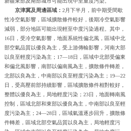
新疆東部及南部城市可能出現中至重度污染。
京津冀及周邊區域：
2月下半月，前中期受間歇
性冷空氣影響，區域擴散條件較好，後期冷空氣影響
減弱，部分地區可能出現輕至中度污染過程。其中，
16日，受冷空氣影響，地面系統性偏北風，區域中北
部空氣品質以優良為主，受上游傳輸影響，河南大部
以良至輕度污染為主；17—18日，區域中北部受偏東
和偏北風影響，南部以偏南風為主，擴散條件轉差，
北部以良為主，中南部以良至輕度污染為主；19—22
日，受高壓前部持續影響，區域擴散條件相對較好，
整體以優良為主，局地輕度污染；23日，地面轉南風
控制，區域北部和東部以優良為主，中南部以良至輕
度污染為主；24—28日，區域氣溫逐步回升，擴散條
件轉差，區域北部空氣品質以良為主，局地輕度污