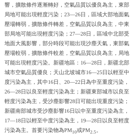
響，擴散條件逐漸轉好，空氣品質以優良為主，東部
局地可能出現輕度污染；23—26日，區域大部地面氣
壓場轉弱，擴散條件轉差，空氣品質以良為主，中東
部局地可能出現輕度污染；27—28日，區域中北部受
地面大風影響，部分時段可能出現沙塵天氣，東部氣
壓場較弱，擴散條件較差，空氣品質以良為主，局地
可能出現輕度污染。新疆地區：16—28日，新疆北部
城市空氣品質優良；天山北坡城市16—25日以輕至中
度污染為主，其中16日、20—22日為中至重度污染，
26—28日以良至輕度污染為主；新疆東部城市以良至
輕度污染為主，受沙塵影響28日可能出現重度污染；
新疆南部城市受沙塵影響16日以中至重度污染為主，
17—18日以輕至中度污染為主，19—28日以良至輕度
污染為主。首要污染物為PM
或PM
。
10
2.5