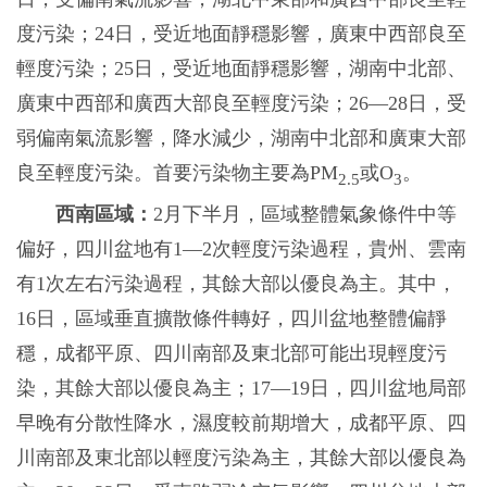
度污染；24日，受近地面靜穩影響，廣東中西部良至
輕度污染；25日，受近地面靜穩影響，湖南中北部、
廣東中西部和廣西大部良至輕度污染；26—28日，受
弱偏南氣流影響，降水減少，湖南中北部和廣東大部
良至輕度污染。首要污染物主要為PM
或O
。
2.5
3
西南區域：
2月下半月，區域整體氣象條件中等
偏好，四川盆地有1—2次輕度污染過程，貴州、雲南
有1次左右污染過程，其餘大部以優良為主。其中，
16日，區域垂直擴散條件轉好，四川盆地整體偏靜
穩，成都平原、四川南部及東北部可能出現輕度污
染，其餘大部以優良為主；17—19日，四川盆地局部
早晚有分散性降水，濕度較前期增大，成都平原、四
川南部及東北部以輕度污染為主，其餘大部以優良為