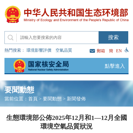
熱門搜索：
環境影響評價
空氣品質
郵箱
簡
EN
點擊進入
要聞動態
當前位置：
首頁
>
要聞動態
>
新聞發佈
生態環境部公佈2025年12月和1—12月全國
環境空氣品質狀況