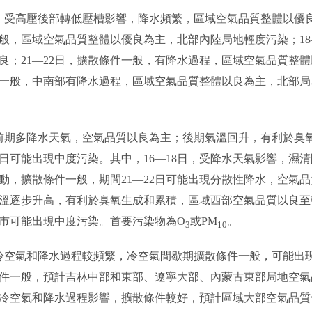
，受高壓後部轉低壓槽影響，降水頻繁，區域空氣品質整體以優
一般，區域空氣品質整體以優良為主，北部內陸局地輕度污染；18
良；21—22日，擴散條件一般，有降水過程，區域空氣品質整
條件一般，中南部有降水過程，區域空氣品質整體以良為主，北部
前期多降水天氣，空氣品質以良為主；後期氣溫回升，有利於臭
7日可能出現中度污染。其中，16—18日，受降水天氣影響，濕
擾動，擴散條件一般，期間21—22日可能出現分散性降水，空氣
，氣溫逐步升高，有利於臭氧生成和累積，區域西部空氣品質以良
城市可能出現中度污染。首要污染物為O
或PM
。
3
10
冷空氣和降水過程較頻繁，冷空氣間歇期擴散條件一般，可能出現
條件一般，預計吉林中部和東部、遼寧大部、內蒙古東部局地空
弱冷空氣和降水過程影響，擴散條件較好，預計區域大部空氣品質優