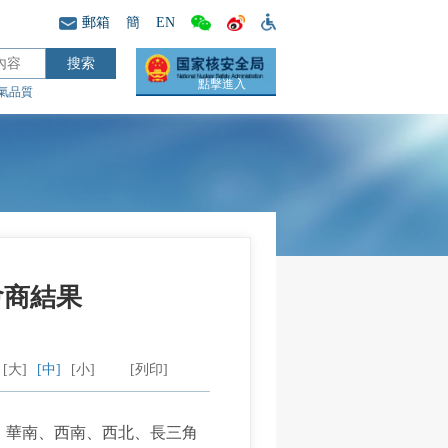
郵箱
簡
EN
點擊進入
氣品質
會商結果
[大]
[中]
[小]
[列印]
、華南、西南、西北、長三角