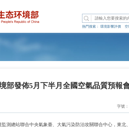
熱門搜索：
環境影響評價
空
境部發佈5月下半月全國空氣品質預報
字號：
環境監測總站聯合中央氣象臺、大氣污染防治攻關聯合中心，東北