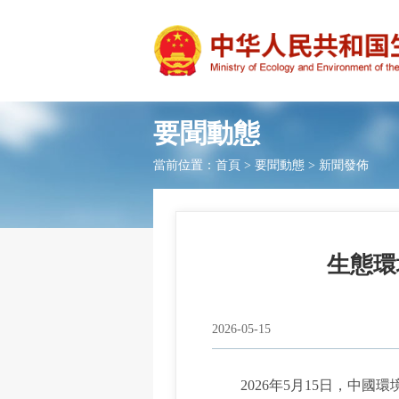
要聞動態
當前位置：
首頁
>
要聞動態
>
新聞發佈
生態環
2026-05-15
2026年5月15日，中國