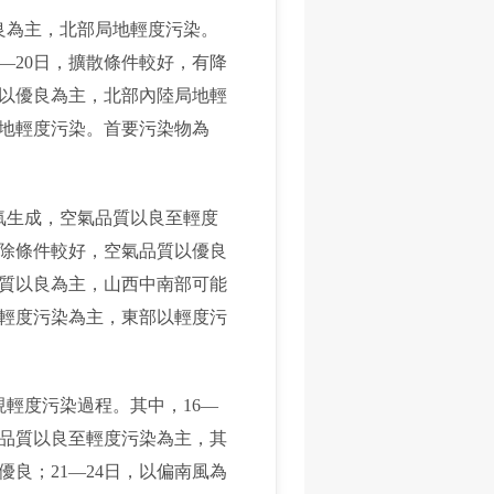
良為主，北部局地輕度污染。
—20日，擴散條件較好，有降
體以優良為主，北部內陸局地輕
局地輕度污染。首要污染物為
氧生成，空氣品質以良至輕度
清除條件較好，空氣品質以優良
品質以良為主，山西中南部可能
至輕度污染為主，東部以輕度污
輕度污染過程。其中，16—
氣品質以良至輕度污染為主，其
良；21—24日，以偏南風為