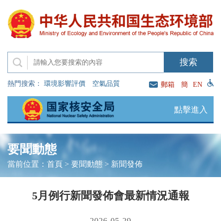
熱門搜索：
環境影響評價
空氣品質
郵箱
簡
EN
點擊進入
要聞動態
當前位置：
首頁
>
要聞動態
>
新聞發佈
5月例行新聞發佈會最新情況通報
2026-05-29