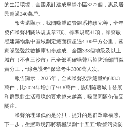
的生活環境，全國累計建成寧靜小區3272個，惠及居
民超過240萬戶。
報告還顯示，我國噪聲監管體系持續完善，全年
發佈噪聲相關法規規章7項、標準規範41項，噪聲敏
感建築物集中區域劃定總面積超過4100平方公里，國
家噪聲聲紋數據庫初步建成。全國338個地級及以上
城市（不含三沙市）已全部明確噪聲污染防治部門職
責分工，“綠色護考”保障考生3300萬人次。
報告顯示，2025年，全國噪聲投訴總量約683.3
萬件，比2024年增加了93.8萬件，説明隨著城市發展
和群眾對生活環境的要求越來越高，噪聲問題仍備受
關注。
噪聲治理降低的是分貝，提升的是群眾幸福感。
下一步，生態環境部將積極謀劃“十五五”噪聲污染防