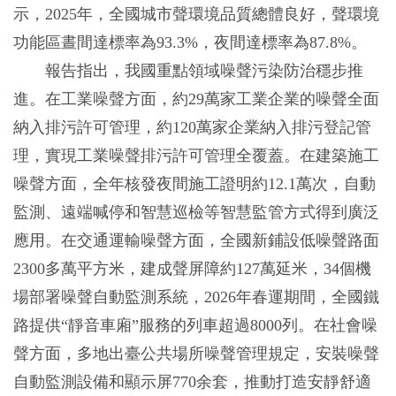
示，2025年，全國城市聲環境品質總體良好，聲環境
功能區晝間達標率為93.3%，夜間達標率為87.8%。
報告指出，我國重點領域噪聲污染防治穩步推
進。在工業噪聲方面，約29萬家工業企業的噪聲全面
納入排污許可管理，約120萬家企業納入排污登記管
理，實現工業噪聲排污許可管理全覆蓋。在建築施工
噪聲方面，全年核發夜間施工證明約12.1萬次，自動
監測、遠端喊停和智慧巡檢等智慧監管方式得到廣泛
應用。在交通運輸噪聲方面，全國新鋪設低噪聲路面
2300多萬平方米，建成聲屏障約127萬延米，34個機
場部署噪聲自動監測系統，2026年春運期間，全國鐵
路提供“靜音車廂”服務的列車超過8000列。在社會噪
聲方面，多地出臺公共場所噪聲管理規定，安裝噪聲
自動監測設備和顯示屏770余套，推動打造安靜舒適