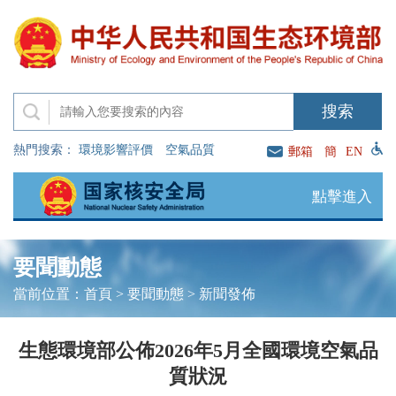
熱門搜索：
環境影響評價
空氣品質
郵箱
簡
EN
點擊進入
要聞動態
當前位置：
首頁
>
要聞動態
>
新聞發佈
生態環境部公佈2026年5月全國環境空氣品
質狀況