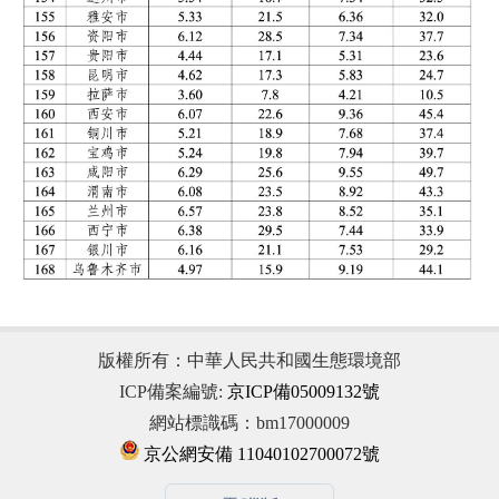
版權所有：中華人民共和國生態環境部
ICP備案編號:
京ICP備05009132號
網站標識碼：bm17000009
京公網安備 11040102700072號