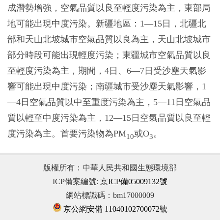
成潛勢增強，空氣品質以良至輕度污染為主，東部局
地可能出現中度污染。新疆地區：1—15日，北疆北
部和天山北坡城市空氣品質以良為主，天山北坡城市
部分時段可能出現輕度污染；東疆城市空氣品質以良
至輕度污染為主，期間，4日、6—7日受沙塵天氣影
響可能出現中度污染；南疆城市受沙塵天氣影響，1
—4日空氣品質以中至重度污染為主，5—11日空氣品
質以輕至中度污染為主，12—15日空氣品質以良至輕
度污染為主。首要污染物為PM
或O
。
10
3
版權所有：中華人民共和國生態環境部
ICP備案編號:
京ICP備05009132號
網站標識碼：bm17000009
京公網安備 11040102700072號