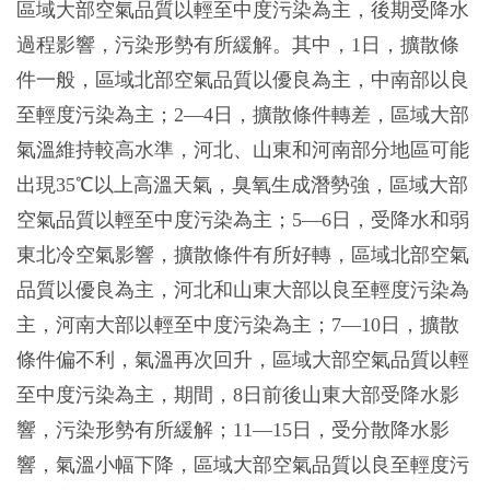
區域大部空氣品質以輕至中度污染為主，後期受降水
過程影響，污染形勢有所緩解。其中，1日，擴散條
件一般，區域北部空氣品質以優良為主，中南部以良
至輕度污染為主；2—4日，擴散條件轉差，區域大部
氣溫維持較高水準，河北、山東和河南部分地區可能
出現35℃以上高溫天氣，臭氧生成潛勢強，區域大部
空氣品質以輕至中度污染為主；5—6日，受降水和弱
東北冷空氣影響，擴散條件有所好轉，區域北部空氣
品質以優良為主，河北和山東大部以良至輕度污染為
主，河南大部以輕至中度污染為主；7—10日，擴散
條件偏不利，氣溫再次回升，區域大部空氣品質以輕
至中度污染為主，期間，8日前後山東大部受降水影
響，污染形勢有所緩解；11—15日，受分散降水影
響，氣溫小幅下降，區域大部空氣品質以良至輕度污