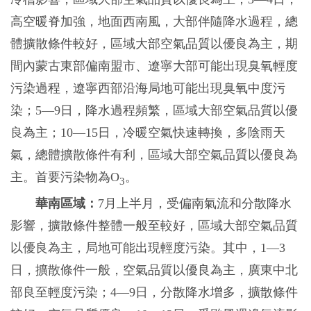
高空暖脊加強，地面西南風，大部伴隨降水過程，總
體擴散條件較好，區域大部空氣品質以優良為主，期
間內蒙古東部偏南盟市、遼寧大部可能出現臭氧輕度
污染過程，遼寧西部沿海局地可能出現臭氧中度污
染；5—9日，降水過程頻繁，區域大部空氣品質以優
良為主；10—15日，冷暖空氣快速轉換，多陰雨天
氣，總體擴散條件有利，區域大部空氣品質以優良為
主。首要污染物為O
。
3
華南區域：
7月上半月，受偏南氣流和分散降水
影響，擴散條件整體一般至較好，區域大部空氣品質
以優良為主，局地可能出現輕度污染。其中，1—3
日，擴散條件一般，空氣品質以優良為主，廣東中北
部良至輕度污染；4—9日，分散降水增多，擴散條件