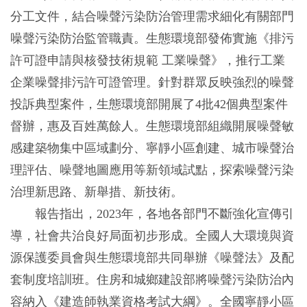
分工文件，結合噪聲污染防治管理需求細化有關部門
噪聲污染防治監管職責。生態環境部發佈實施《排污
許可證申請與核發技術規範 工業噪聲》，推行工業
企業噪聲排污許可證管理。針對群眾反映強烈的噪聲
投訴典型案件，生態環境部開展了4批42個典型案件
督辦，惠及百姓萬餘人。生態環境部組織開展噪聲敏
感建築物集中區域劃分、寧靜小區創建、城市噪聲治
理評估、噪聲地圖應用等新領域試點，探索噪聲污染
治理新思路、新舉措、新技術。
報告指出，2023年，各地各部門不斷強化宣傳引
導，社會共治良好局面初步形成。全國人大環境與資
源保護委員會與生態環境部共同舉辦《噪聲法》及配
套制度培訓班。住房和城鄉建設部將噪聲污染防治內
容納入《建造師執業資格考試大綱》。全國寧靜小區