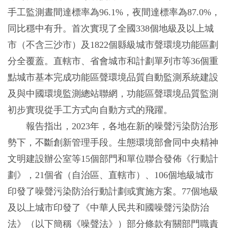
手工監測晝間達標率為96.1%，夜間達標率為87.0%，
同比穩中有升。首次實現了全國338個地級及以上城
市（不含三沙市）及1822個縣級城市聲環境功能區劃
分全覆蓋。直轄市、省會城市和計劃單列市等36個重
點城市基本完成功能區聲環境品質自動監測系統建設
及與中國環境監測總站聯網，功能區聲環境品質監測
初步實現從手工方式向自動方式的飛躍。
報告指出，2023年，各地在新的噪聲污染防治形
勢下，不斷創新管理手段。生態環境部會同中央精神
文明建設辦公室等15個部門和單位聯合發佈《行動計
劃》，21個省（自治區、直轄市）、106個地級城市
印發了噪聲污染防治行動計劃或實施方案。77個地級
及以上城市印發了《中華人民共和國噪聲污染防治
法》（以下簡稱《噪聲法》）部分條款有關部門職責