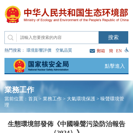
熱門搜索：
環境影響評價
空氣品質
郵箱
簡
EN
點擊進入
業務工作
當前位置：
首頁
>
業務工作
>
大氣環境保護
>
噪聲環境管
理
生態環境部發佈《中國噪聲污染防治報告
（2024）》