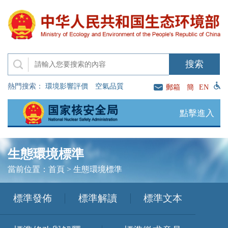
熱門搜索：
環境影響評價
空氣品質
郵箱
簡
EN
點擊進入
生態環境標準
當前位置：
首頁
>
生態環境標準
標準發佈
標準解讀
標準文本