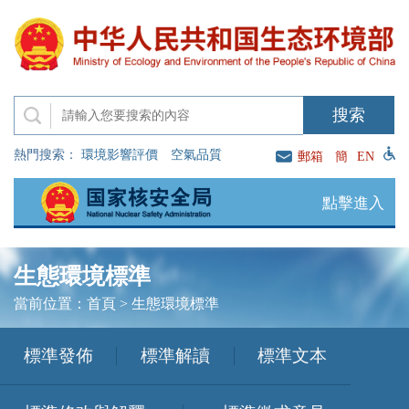
熱門搜索：
環境影響評價
空氣品質
郵箱
簡
EN
點擊進入
生態環境標準
當前位置：
首頁
>
生態環境標準
標準發佈
標準解讀
標準文本