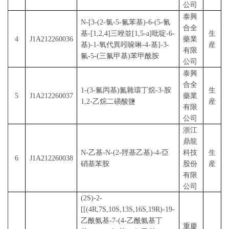
公司
泰興
N
-[3-(2-氯-5-氟苯基)-6-(5-氰
合全
基-[1,2,4]三唑並[1,5-
a
]吡啶-6-
生
4
J1A212260036
藥業
基)-1-氧代異吲哚啉-4-基]-3-
産
有限
氟-5-(三氟甲基)苯甲酰胺
公司
泰興
合全
1-(3-氟丙基)氮雜環丁烷-3-胺
生
5
J1A212260037
藥業
1,2-乙烷二磺酸鹽
産
有限
公司
浙江
鼎龍
N
-乙基-
N
-(2-羥基乙基)-4-亞
科技
生
6
J1A212260038
硝基苯胺
股份
産
有限
公司
(2
S
)-2-
[[(4
R
,7
S
,10
S
,13
S
,16
S
,19
R
)-19-
乙酰氨基-7-(4-乙酰氨基丁
重慶