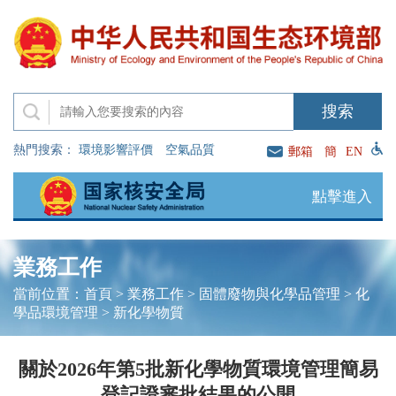
熱門搜索：
環境影響評價
空氣品質
郵箱
簡
EN
點擊進入
業務工作
當前位置：
首頁
>
業務工作
>
固體廢物與化學品管理
>
化
學品環境管理
>
新化學物質
關於2026年第5批新化學物質環境管理簡易
登記證審批結果的公開