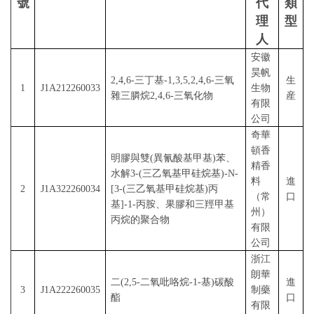
號
代
類
理
型
人
安徽
昊帆
2,4,6-三丁基-1,3,5,2,4,6-三氧
生
1
J1A212260033
生物
雜三膦烷2,4,6-三氧化物
産
有限
公司
奇華
頓香
明膠與雙
(異氰酸基甲基)苯、
精香
水解3-(三乙氧基甲硅烷基)-
N
-
料
進
2
J1A322260034
[3-(三乙氧基甲硅烷基)丙
（常
口
基]-1-丙胺、果膠和三羥甲基
州）
丙烷的聚合物
有限
公司
浙江
朗華
二
(2,5-二氧吡咯烷-1-基)碳酸
進
3
J1A222260035
制藥
酯
口
有限