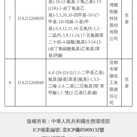
基)-16-(2-氨基-2-氧乙基)-13-
博騰
[(1
R
)-1-叔丁氧基乙
制藥
基]-3,3,20,20-四甲基-10-[(7-
生
7
J1A212260039
科技
甲基-1
H
-吲哚-3-基)甲
産
股份
基]-6,9,12,15,18-五氧代-1,2-
有限
二硫代-5,8,11,14,17-五氮雜環
公司
二十烷-4-碳酰]氨基]-3-[4-[2-
(叔丁氧碳酰氨基)乙氧基]苯
基]丙酸
宜都
市華
4,4'-[[6-[[4-[[(1,1-二甲基乙基)
陽化
氨基]羰基]苯基]氨基]-1,3,5-
生
8
J1A212260040
工有
三嗪-2,4-二基]二亞氨基]雙-苯
産
限責
甲酸1,1'-雙(2-乙基己基)酯
任公
司
版權所有：中華人民共和國生態環境部
ICP備案編號:
京ICP備05009132號