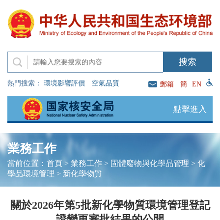
熱門搜索：
環境影響評價
空氣品質
郵箱
簡
EN
點擊進入
業務工作
當前位置：
首頁
>
業務工作
>
固體廢物與化學品管理
>
化
學品環境管理
>
新化學物質
關於2026年第5批新化學物質環境管理登記
證變更審批結果的公開