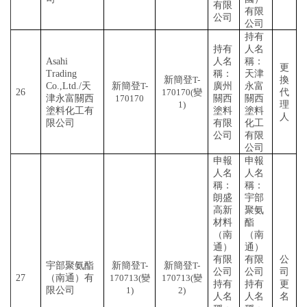
有限
有限
公司
公司
持有
持有
人名
Asahi
人名
稱：
更
Trading
稱：
天津
新簡登
T-
換
Co.,Ltd./天
新簡登
T-
廣州
永富
26
170170(變
代
津永富關西
170170
關西
關西
1)
理
塗料化工有
塗料
塗料
人
限公司
有限
化工
公司
有限
公司
申報
申報
人名
人名
稱：
稱：
朗盛
宇部
高新
聚氨
材料
酯
（南
（南
通）
通）
有限
有限
公
宇部聚氨酯
新簡登
T-
新簡登
T-
公司
公司
司
27
（南通）有
170713(變
170713(變
持有
持有
更
限公司
1)
2)
人名
人名
名