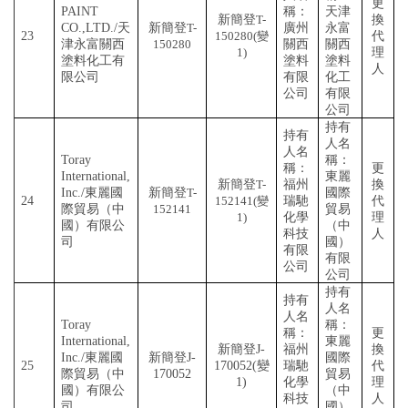
更
PAINT
稱：
天津
新簡登
T-
換
CO.,LTD./天
新簡登
T-
廣州
永富
23
150280(變
代
津永富關西
150280
關西
關西
1)
理
塗料化工有
塗料
塗料
人
限公司
有限
化工
公司
有限
公司
持有
持有
人名
人名
Toray
稱：
稱：
更
International,
東麗
新簡登
T-
福州
換
Inc./東麗國
新簡登
T-
國際
24
152141(變
瑞馳
代
際貿易（中
152141
貿易
1)
化學
理
國）有限公
（中
科技
人
司
國）
有限
有限
公司
公司
持有
持有
人名
人名
Toray
稱：
稱：
更
International,
東麗
新簡登
J-
福州
換
Inc./東麗國
新簡登
J-
國際
25
170052(變
瑞馳
代
際貿易（中
170052
貿易
1)
化學
理
國）有限公
（中
科技
人
司
國）