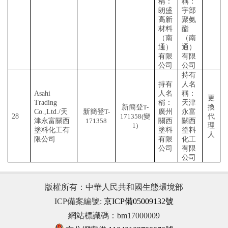
稱：
稱：
朗盛
宇部
高新
聚氨
材料
酯
（南
（南
通）
通）
有限
有限
公司
公司
持有
持有
人名
Asahi
人名
稱：
更
Trading
稱：
天津
新簡登
T-
換
Co.,Ltd./天
新簡登
T-
廣州
永富
28
171358(變
代
津永富關西
171358
關西
關西
1)
理
塗料化工有
塗料
塗料
人
限公司
有限
化工
公司
有限
公司
版權所有：中華人民共和國生態環境部
ICP備案編號:
京ICP備05009132號
網站標識碼：bm17000009