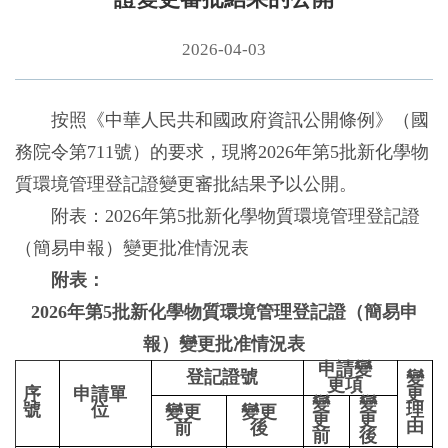
2026-04-03
按照《中華人民共和國政府資訊公開條例》（國
務院令第711號）的要求，現將2026年第5批新化學物
質環境管理登記證變更審批結果予以公開。
附表：2026年第5批新化學物質環境管理登記證
（簡易申報）變更批准情況表
附表：
2026年第5批新化學物質環境管理登記證（簡易申
報）變更批准情況表
申請變
登記證號
變
更項
序
申請單
更
變
變
號
位
理
變更
變更
更
更
由
前
後
前
後