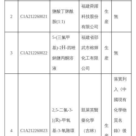
福建舜躍
鹽酸丁脒酰
生
2
C1A212260021
科技股份
無
胺
(1:1)
産
有限公司
5-(三氟甲
福建省邵
H
基)-2
-四唑
武市榕輝
生
3
C1A212260022
無
鈉鹽丙酮溶
化工有限
産
液
公司
落實列
入《中
國現有
2,5-二氯-3-
凱萊英醫
化學物
R
[(
)-甲氧
藥化學
質名
生
4
C1A212260023
基-3-氧雜環
（吉林）
錄》後
産