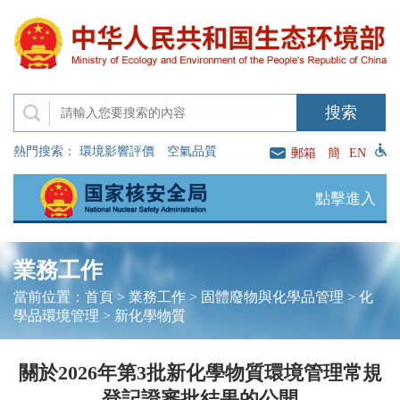
熱門搜索：
環境影響評價
空氣品質
郵箱
簡
EN
點擊進入
業務工作
當前位置：
首頁
>
業務工作
>
固體廢物與化學品管理
>
化
學品環境管理
>
新化學物質
關於2026年第3批新化學物質環境管理常規
登記證審批結果的公開