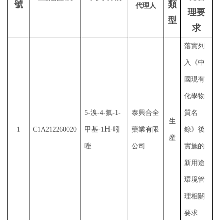
號
類
代理人
理要
型
求
落實列
入《中
國現有
化學物
5-溴-4-氟-1-
泰興合全
質名
生
H
1
C1A212260020
甲基-1
-吲
藥業有限
錄》後
産
唑
公司
實施的
新用途
環境管
理相關
要求