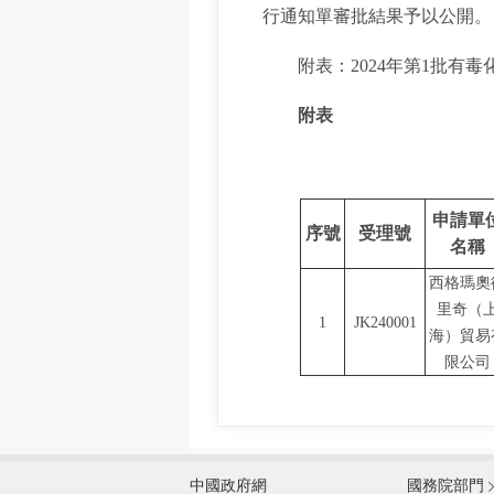
行通知單審批結果予以公開。
附表：2024年第1批有毒
附表
申請單
序號
受理號
名稱
西格瑪奧
里奇（
1
JK240001
海）貿易
限公司
外交部
中國政府網
國務院部門