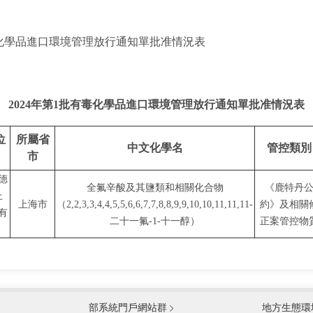
化學品進口環境管理放行通知單批准情況表
2024年第1批有毒化學品進口環境管理放行通知單批准情況表
位
所屬省
中文化學名
管控
類別
市
德
全氟辛酸及其鹽類和相關化合物
《鹿特丹
上
上海市
（
2,2,3,3,4,4,5,5,6,6,7,7,8,8,9,9,10,10,11,11,11-
約》及相關
有
二十一氟-1-十一醇）
正案管控物
國防部
國家
部系統門戶網站群
地方生態環