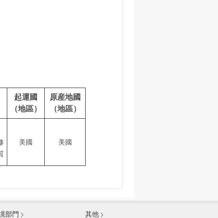
起運國
原産地國
（地區）
（地區）
公
修
美國
美國
質
發展和改革委員會
境部門
其他