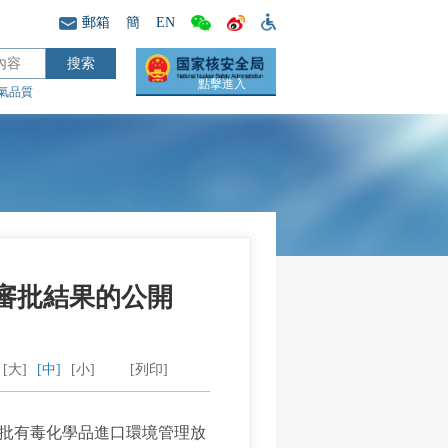
郵箱
簡
EN
點擊進入
氣品質
單審批結果的公開
[大]
[中]
[小]
[列印]
1批有毒化學品進口環境管理放