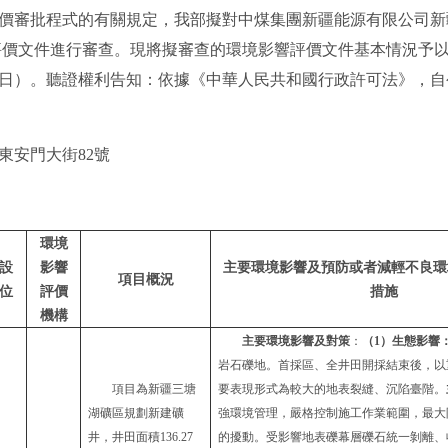
審批程式的有關規定，我部擬對中煤集團新疆能源有限公司新
響評價文件進行審查。現將擬審查的環境影響評價文件基本情況予以公
個工作日）。聽證權利告知：依據《中華人民共和國行政許可法》，
安門大街82號
環境
設
影響
主要環境影響及預防或者減輕不良環
項目概況
位
評價
措施
機構
主要環境影響及對策
：
（
1
）生態影響
岩石礫地。首採區、全井田開採結束後，以
項目為新疆三塘
要表現形式為較大的地表裂縫、沉陷臺階。
湖礦區規劃新建礦
強環境管理，嚴格控制施工作業範圍，最大
井，井田面積
136.27
的擾動。受影響地表礫幕層礫石統一剝離、