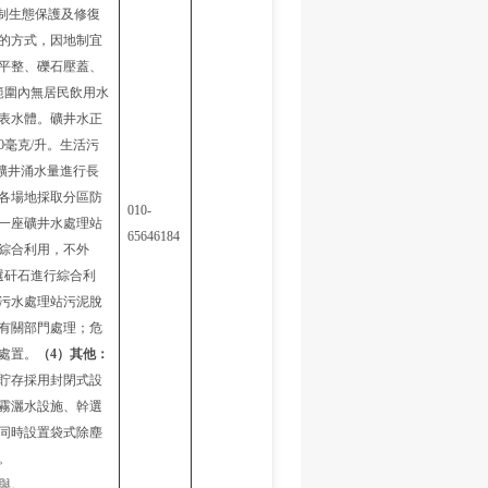
編制生態保護及修復
的方式，因地制宜
平整、礫石壓蓋、
範圍內無居民飲用水
表水體。礦井水正
100毫克/升。生活污
礦井涌水量進行長
各場地採取分區防
010-
一座礦井水處理站
65646184
綜合利用，不外
選矸石進行綜合利
污水處理站污泥脫
有關部門處理；危
處置。
（
4
）其他：
貯存採用封閉式設
霧灑水設施、幹選
同時設置袋式除塵
。
與。