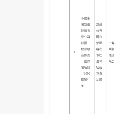
中煤集
團新疆
新疆
能源有
維吾
限公司
爾自
新疆三
治區
中
塘湖礦
哈密
團
1
區條湖
市巴
能
一號煤
裏坤
限
礦項目
哈薩
（
1000
克自
萬噸/
治縣
年）