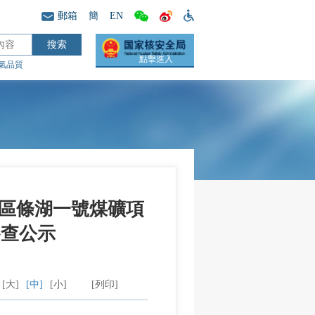
郵箱
簡
EN
點擊進入
氣品質
區條湖一號煤礦項
審查公示
[大]
[中]
[小]
[列印]