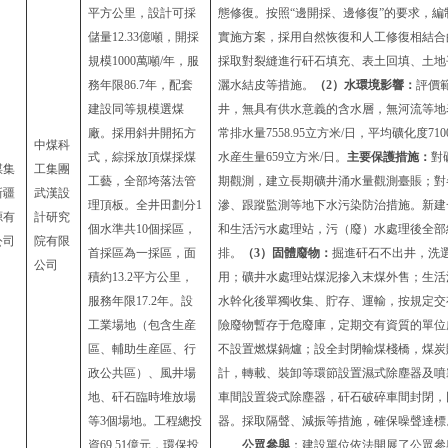
平方公里，設計可採
態修復。按照
“邊開採、邊修復”的要求，
儲量12.33億噸，開採
實施方案，採用自然恢復和人工修復相結合
規模1000萬噸/年，服
採取對裂縫進行矸石填充、表土回填、土地
務年限86.7年，配套
灑水結皮等措施。
（
2
）水環境影響：
評價
建設同等規模選煤
井，無具有供水意義的含水層，無河流等地
廠。採用斜井開拓方
常排水量
7558.95立方米/日，平均礦化度7
中煤科
式，綜採放頂煤採煤
水産生量659立方米/日。
主要
保護措施：
對
煤集
工集團
工藝，全部垮落法管
期觀測，建立長期礦井涌水量觀測臺賬；對
新疆
武漢設
理頂板。全井田劃分1
滲、跟蹤監測等地下水污染防治措施。新建
源有
計研究
個水準共10個採區，
和生活污水處理站，污（廢）水處理後全部
公司
院有限
首採區為一採區，面
排。
（
3
）固體廢物：
掘進矸石不出井，洗
公司
積約13.2平方公里，
用；礦井水處理站煤泥摻入末煤外售；生活
服務年限17.2年。設
水幹化後單獨收集、貯存、運輸，按規定交
工業場地（包含生産
險廢物暫存于危廢庫，定期交有資質的單位
區、輔助生産區、行
不設置燃煤鍋爐；設全封閉輸煤棧橋，煤炭
政公共區）、風井場
計，轉載、裝卸等環節設置濕式除塵器及噴
地、矸石臨時堆放場
車間設置袋式除塵器，矸石破碎車間封閉，
等3個場地。工程總投
器。採取隔聲、減振等措施，確保噪聲達標
資69.51億元，環保投
公眾參與
：建設單位依法開展了公眾參