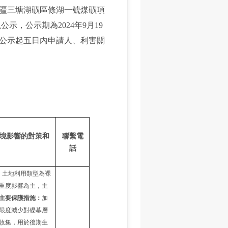
疆三塘湖礦區條湖一號煤礦項
示，公示期為2024年9月19
自公示起五日內申請人、利害關
境影響的對策和
聯繫電
話
：
土地利用類型為裸
重度影響為主，主
主要
保護措施：
加
限度減少對礫幕層
收集，用於後期生