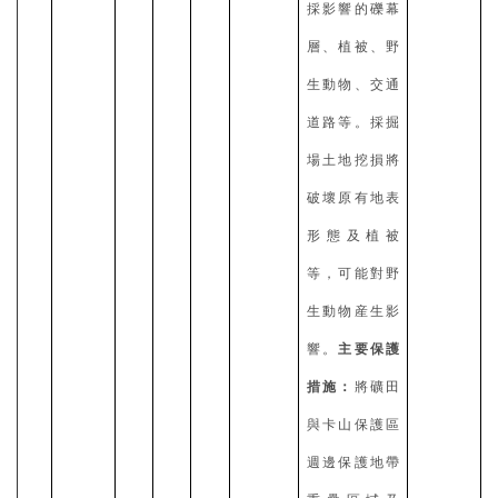
採影響的礫幕
層、植被、野
生動物、交通
道路等。採掘
場土地挖損將
破壞原有地表
形態及植被
等，可能對野
生動物産生影
響。
主要保護
措施：
將礦田
與卡山保護區
週邊保護地帶