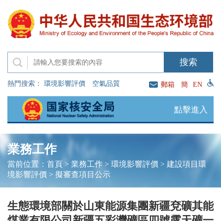
熱門搜索：
環境影響評價
空氣品質
郵箱
簡
EN
點擊進入
業務工作
當前位置：
首頁
>
業務工作
>
環境影響評價
>
建設項目環
境影響評價
>
擬審查項目公示
生態環境部關於山東能源集團新疆兗礦其能
煤業有限公司新疆五彩灣礦區四號露天礦一