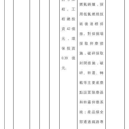
燃氣鍋爐，採
程。工
用低氮燃燒技
程總投
術後達標排
資42億
放。對採掘場
元，環
採取抑塵措
保投資
施，破碎採取
0.39億
封閉措施，破
元。
碎、幹選、轉
載等主要産塵
點設置除塵器
和幹霧抑塵系
統；産品煤全
部通過鐵路專