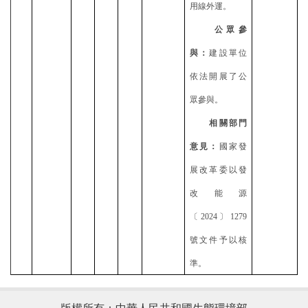
用線外運。
公眾參
與：
建設單位
依法開展了公
眾參與。
相關部門
意見：
國家發
展改革委以發
改能源
〔
2024〕1279
號文件予以核
準。