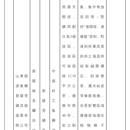
用露天
集、集中堆放
開採，
並回用；堅
礦田劃
持“邊開採、邊
分為3個
修復”原則，對
採區，
達到排棄高度
首採區
的排土場及時
可採面
採取鋪壓礫
新
中
山東能
積12.19
石、削坡整
疆
煤
源集團
平方公
形、灑水結皮
維
新
科
新疆兗
里，服
等修復措施，
吾
疆
工
礦其能
務年限
在受影響區域
爾
兗
集
煤業有
46年。
播撒當地適生
自
礦
團
限公司
岩土剝
植物種子