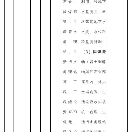
石倉，
利用。設地下
輸煤廊
水監測井，嚴
道，生
格落實地下水
産廢水
水質、水位跟
處理
蹤監測計劃。
站、生
（
3）固體廢
活污水
物：
岩土剝離
處理站
物與矸石全部
等工
運往內、外排
程。工
土場處置。生
程總投
活垃圾收集後
資63.23
統一處理，生
億元，
活污水處理站