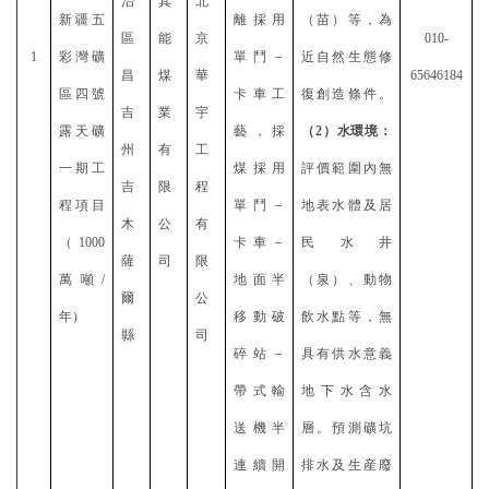
治
其
北
新疆五
離採用
（苗）等，為
區
能
京
010-
1
彩灣礦
單鬥－
近自然生態修
昌
煤
華
65646184
區四號
卡車工
復創造條件。
吉
業
宇
露天礦
藝，採
（
2）水環境：
州
有
工
一期工
煤採用
評價範圍內無
吉
限
程
程項目
單鬥－
地表水體及居
木
公
有
（
1000
卡車－
民水井
薩
司
限
萬噸/
地面半
（泉）、動物
爾
公
年）
移動破
飲水點等，無
縣
司
碎站－
具有供水意義
帶式輸
地下水含水
送機半
層。預測礦坑
連續開
排水及生産廢