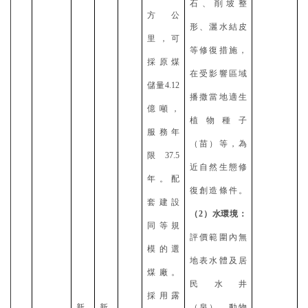
石、削坡整
方公
形、灑水結皮
里，可
等修復措施，
採原煤
在受影響區域
儲量4.12
播撒當地適生
億噸，
植物種子
服務年
（苗）等，為
限37.5
近自然生態修
年。配
復創造條件。
套建設
（
2）水環境：
同等規
評價範圍內無
模的選
地表水體及居
煤廠。
民水井
採用露
新
新
（泉）、動物