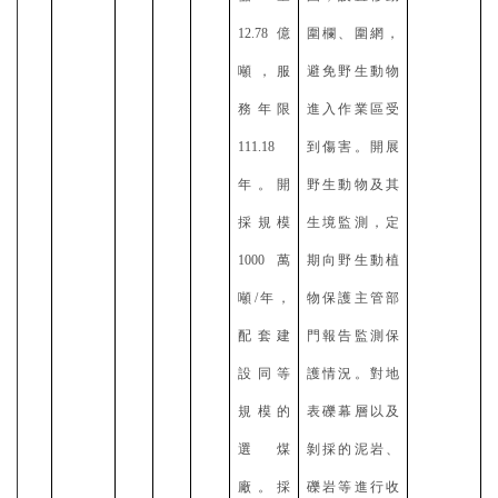
12.78億
圍欄、圍網，
噸，服
避免野生動物
務年限
進入作業區受
111.18
到傷害。開展
年。開
野生動物及其
採規模
生境監測，定
1000萬
期向野生動植
噸/年，
物保護主管部
配套建
門報告監測保
設同等
護情況。對地
規模的
表礫幕層以及
選煤
剝採的泥岩、
廠。採
礫岩等進行收