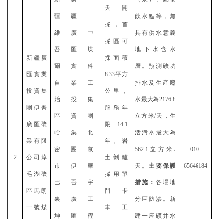
天開
疆
疆
飲水點等，無
採，首
維
廣
中
具有供水意義
採區可
吾
匯
煤
地下水含水
新疆廣
採面積
爾
實
科
層。預測礦坑
匯實業
8.33平方
自
業
工
排水及生産廢
投資集
公里，
治
投
集
水最大為
2176.8
團伊吾
服務年
區
資
團
立方米/天，生
廣匯礦
限14.1
哈
集
北
活污水最大為
業有限
年。岩
密
團
京
562.1立方米/
010-
2
公司淖
土剝離
市
伊
華
天。
主要保護
65646184
毛湖礦
採用單
巴
吾
宇
措施：
各場地
區馬朗
鬥－卡
裏
廣
工
分區防滲。新
一號煤
車工
坤
匯
程
建一座礦井水