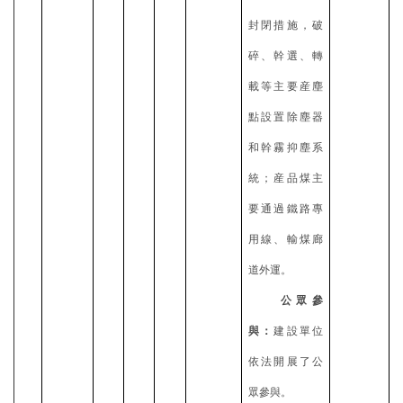
封閉措施，破
碎、幹選、轉
載等主要産塵
點設置除塵器
和幹霧抑塵系
統；産品煤主
要通過鐵路專
用線、輸煤廊
道外運。
公眾參
與：
建設單位
依法開展了公
眾參與。