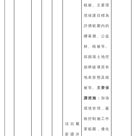
植被。主要環
境保護目標為
評價範圍內的
礫幕層、公益
林、植被等。
採掘場土地挖
損將破壞原有
地表形態及植
被等。
主要保
護措施：
加強
環境管理，嚴
格控制施工作
項目屬
業範圍，優化
新疆淖