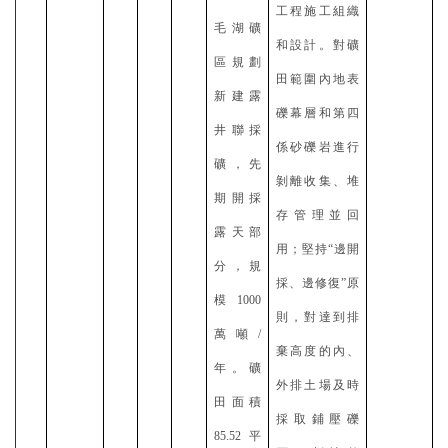
工程施工組織
毛湖礦
和設計。對礦
區規劃
田範圍內地表
新建露
礫幕層和第四
井聯採
係砂礫岩進行
礦，先
剝離收集、堆
期開採
存管理並回
露天部
用；堅持
“邊開
分，規
採、邊修復”原
模
1000
則，對達到排
萬噸/
棄高度的內、
年。礦
外排土場及時
田面積
採取鋪壓礫
85.52平