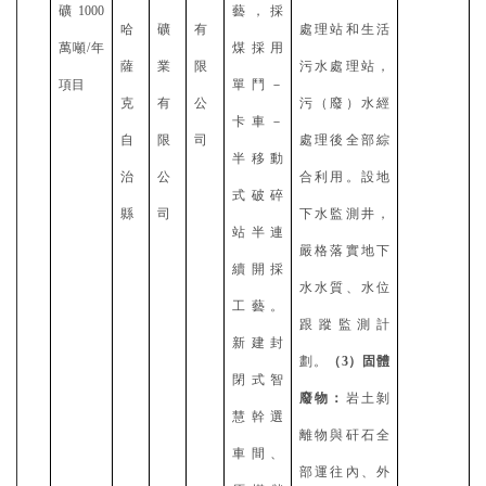
礦
1000
藝，採
哈
礦
有
處理站和生活
萬噸/年
煤採用
薩
業
限
污水處理站，
項目
單鬥－
克
有
公
污（廢）水經
卡車－
自
限
司
處理後全部綜
半移動
治
公
合利用。設地
式破碎
縣
司
下水監測井，
站半連
嚴格落實地下
續開採
水水質、水位
工藝。
跟蹤監測計
新建封
劃。
（
3）固體
閉式智
廢物：
岩土剝
慧幹選
離物與矸石全
車間、
部運往內、外