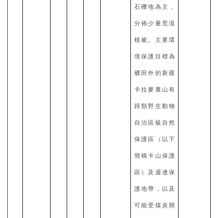
石礫地為主，
分佈少量荒漠
植被。主要環
境保護目標為
礦田外的新疆
卡拉麥裏山有
蹄類野生動物
自治區級自然
保護區（以下
簡稱卡山保護
區）及週邊保
護地帶，以及
可能受煤炭開