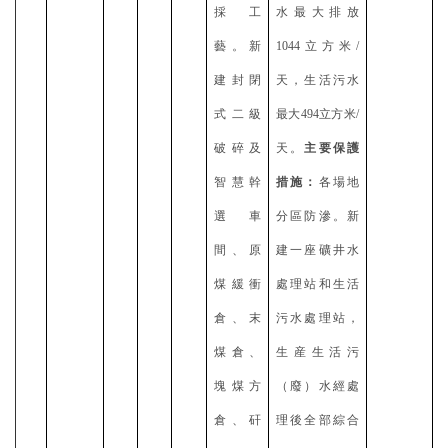
採工
水最大排放
藝。新
1044立方米/
建封閉
天，生活污水
式二級
最大494立方米/
破碎及
天。
主要保護
智慧幹
措施：
各場地
選車
分區防滲。新
間、原
建一座礦井水
煤緩衝
處理站和生活
倉、末
污水處理站，
煤倉、
生産生活污
塊煤方
（廢）水經處
倉、矸
理後全部綜合