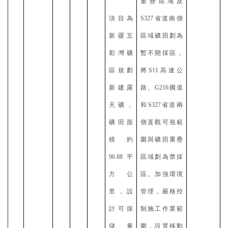
重疊區域及
項目為
S327省道南側
新疆五
區域礦田劃為
彩灣礦
暫不開採區，
區規劃
將S11高速公
新建露
路、G216國道
天礦，
和S327省道兩
礦田面
側直觀可視範
積約
圍與礦田重疊
96.88平
區域劃為禁採
方公
區。加強環境
里，設
管理，嚴格控
計可採
制施工作業範
儲量
圍，設置移動