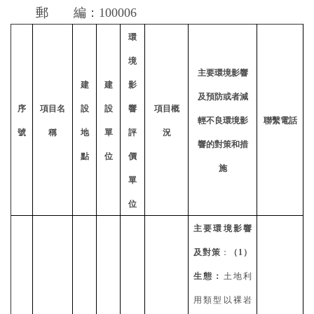
郵 編：100006
環
境
主要環境影響
建
建
影
及預防或者減
序
項目名
設
設
響
項目概
輕不良環境影
聯繫電話
號
稱
地
單
評
況
響的對策和措
點
位
價
施
單
位
主要環境影響
及對策
：
（
1）
生態：
土地利
用類型以裸岩