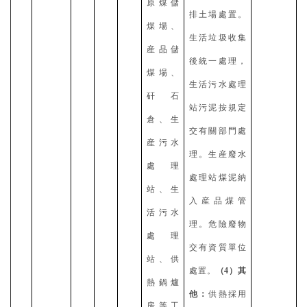
原煤儲
排土場處置。
煤場、
生活垃圾收集
産品儲
後統一處理，
煤場、
生活污水處理
矸石
站污泥按規定
倉、生
交有關部門處
産污水
理。生産廢水
處理
處理站煤泥納
站、生
入産品煤管
活污水
理。危險廢物
處理
交有資質單位
站、供
處置。
（
4）其
熱鍋爐
他：
供熱採用
房等工