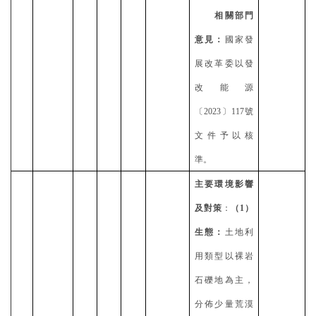
相關部門
意見：
國家發
展改革委以發
改能源
〔
2023〕117號
文件予以核
準。
主要環境影響
及對策
：
（
1）
生態：
土地利
用類型以裸岩
石礫地為主，
分佈少量荒漠