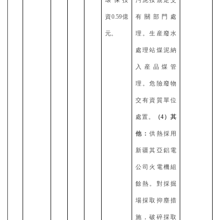
環保投
污泥按規定交
資0.59億
有關部門處
元。
理。生産廢水
處理站煤泥納
入産品煤管
理。危險廢物
交有資質單位
處置。
（
4）其
他：
供熱採用
新疆其亞鋁電
公司火電機組
餘熱。對採掘
場採取抑塵措
施，破碎採取