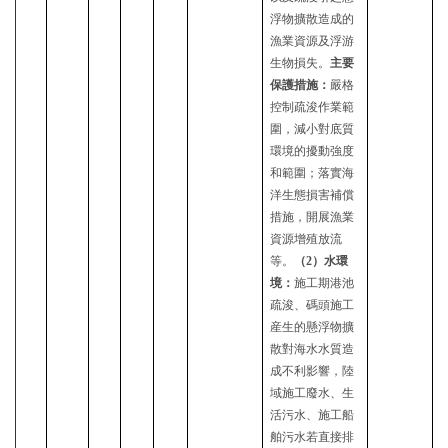
浮物擴散造成的
漁業資源及浮游
生物
損失
。
主要
保護措施：
嚴格
控制疏浚作業範
圍，減
小
對底質
環境的擾動強度
和範圍；落實海
洋生態損害補償
措施，開展漁業
資源增殖放流
等
。
（
2
）
水環
境
：
施工期港池
疏浚、碼頭施工
産生的懸浮物擴
散對海水水質
造
成不利
影響，陸
域施工廢水、生
活污水、施工船
舶污水
若直接排