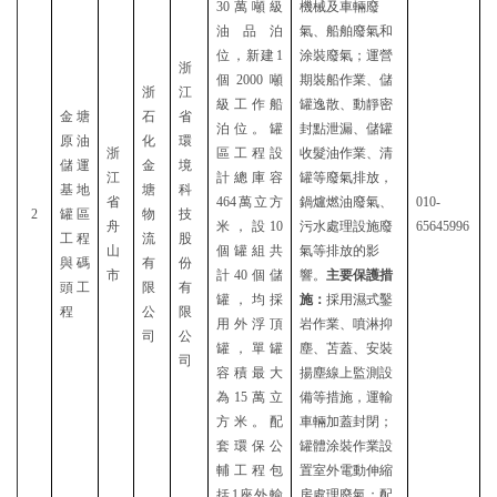
30萬噸級
機械及車輛
廢
油品泊
氣、船舶廢氣和
位，新建1
涂裝廢氣
；
運營
浙
個2000噸
期裝船作業、儲
浙
江
級工作船
罐逸散、動靜密
金塘
石
省
泊位。罐
封點泄漏、儲罐
原油
化
環
浙
區工程設
收髮油作業、清
儲運
金
境
江
計總庫容
罐等廢氣排放，
基地
塘
科
省
464萬立方
鍋爐燃油廢氣、
010-
2
罐區
物
技
舟
米，設10
污水處理設施廢
65645996
工程
流
股
山
個罐組共
氣等排放的影
與碼
有
份
市
計40個儲
響。
主要保護措
頭工
限
有
罐，均採
施：
採用濕式鑿
程
公
限
用外浮頂
岩作業、噴淋抑
司
公
罐，單罐
塵、苫蓋、安裝
司
容積最大
揚塵線上監測設
為15萬立
備等措施，運輸
方米。配
車輛加蓋封閉；
套環保公
罐體涂裝作業設
輔工程包
置室外電動伸縮
括1座外輸
房處理廢氣；配