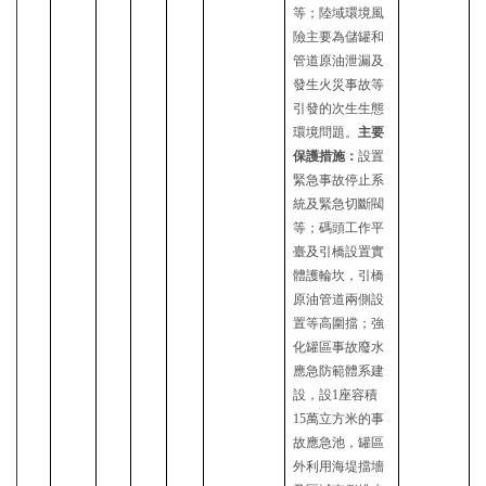
等；陸域環境風
險主要為儲罐和
管道原油泄漏及
發生火災事故等
引發的次生生態
環境問題。
主要
保護措施：
設置
緊急事故停止系
統及緊急切斷閥
等；碼頭工作平
臺及引橋設置實
體護輪坎，引橋
原油管道兩側設
置等高圍擋；強
化罐區事故廢水
應急防範體系建
設，設
1座容積
15萬立方米的事
故應急池，罐區
外利用海堤擋墻