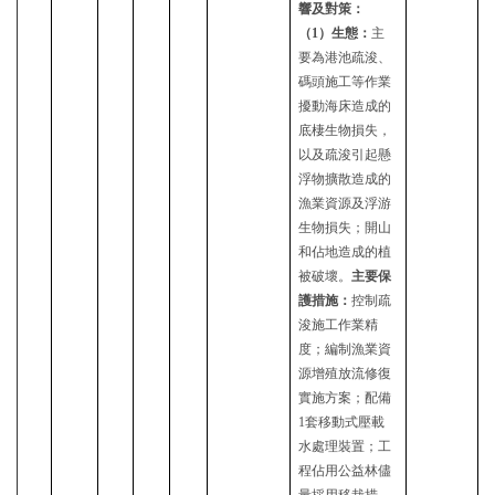
響及對策：
（
1）生態：
主
要為港池疏浚、
碼頭施工等作業
擾動海床造成
的
底棲生物損失，
以及疏浚引起懸
浮物擴散造成的
漁業資源及浮游
生物
損失
；
開山
和佔地造成的植
被破壞。
主要保
護措施：
控制疏
浚施工作業精
度；編制漁業資
源增殖放流修復
實施方案；配備
1套移動式壓載
水處理裝置；工
程佔用公益林儘