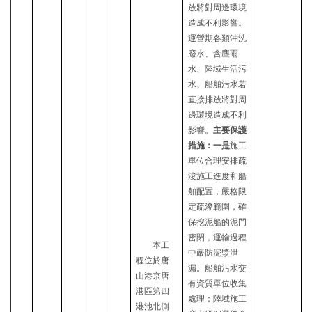
放將對周邊環境
造成不利影響
。
運營期
各類
沖洗
廢水、含塵雨
水、陸域生活污
水、船舶污水
若
直接排放將對周
邊環境造成不利
影響。
主要保護
措施：一是
施工
單位合理安排疏
浚施工進度和船
舶配置，嚴格限
定疏浚範圍，確
保挖泥船的泥門
密閉，運輸過程
本工
中嚴防泥漿泄
程位於唐
漏。船舶污水交
山港京唐
有資質單位收集
港區第四
處理；陸域施工
港池北側