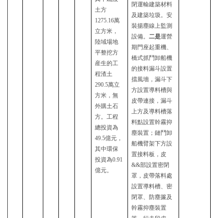
閉運輸建築材料
土方
及建築垃圾。安
1275.16萬
裝揚塵線上監測
立方米，
設備。
二是
運營
陸域場地
期門座起重機、
平整挖方
橋式抓鬥卸船機
産生的工
的接料漏斗設置
程渣土
擋風墻，漏斗下
290.5萬立
方設置導料槽與
方米，無
皮帶連接，漏斗
外購土石
上方及導料槽落
方。工程
料點設置幹霧抑
總投資為
塵裝置；鏈鬥卸
49.5億元，
船機臂架下方設
其中環保
置接料板，皮
投資為0.91
&&部設置密閉
億元。
罩，皮帶落料處
設置導料槽、密
閉罩、防塵簾及
幹霧抑塵裝置