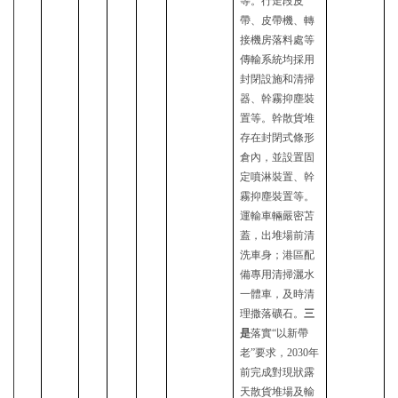
等。行走段皮
帶、皮帶機、轉
接機房落料處等
傳輸系統均採用
封閉設施和清掃
器、幹霧抑塵裝
置等。幹散貨堆
存在封閉式條形
倉內，並設置固
定噴淋裝置、幹
霧抑塵裝置等。
運輸車輛嚴密苫
蓋，出堆場前清
洗車身；港區配
備專用清掃灑水
一體車，及時清
理撒落礦石。
三
是
落實
“以新帶
老”要求，2030年
前完成對現狀露
天散貨堆場及輸