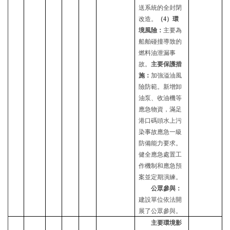
送系統的全封閉
改造。
（
4）環
境風險：
主要為
船舶碰撞導致的
燃料油泄漏事
故。
主要保護措
施：
加強溢油風
險防範。新增卸
油泵、收油機等
應急物資，滿足
港口碼頭水上污
染事故應急一級
防備能力要求。
健全應急處置工
作機制和應急預
案並定期演練。
公眾參與：
建設單位依法開
展了公眾參與。
主要環境影