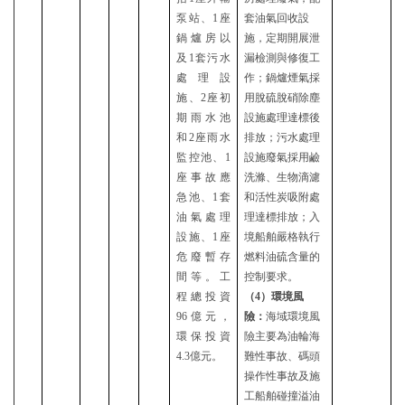
泵站、1座
套油氣回收設
鍋爐房以
施，定期開展泄
及1套污水
漏檢測與修復工
處理設
作；鍋爐煙氣採
施、2座初
用脫硫脫硝除塵
期雨水池
設施處理達標後
和2座雨水
排放；污水處理
監控池、1
設施廢氣採用鹼
座事故應
洗滌、生物滴濾
急池、1套
和活性炭吸附處
油氣處理
理達標排放；入
設施、1座
境船舶嚴格執行
危廢暫存
燃料油硫含量的
間等。工
控制要求。
程總投資
（
4）環境風
96億元，
險：
海域環境風
環保投資
險主要為油輪海
4.3億元。
難性事故、碼頭
操作性事故及施
工船舶碰撞溢油