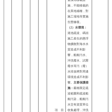
量採用移栽措
施，不能移栽的
在異地補種，對
施工場地等實施
生態修復。
（
2）水環境：
港池疏浚、碼頭
施工産生的懸浮
物擴散對海水水
質
造成不利
影
響
，船舶污水、
沖洗廢水、試壓
廢水等污（廢）
水排放
將對周邊
環境造成不利影
響
。
主要保護措
施：
嚴格限定疏
浚範圍和疏浚船
舶污染，船舶污
水交有資質單位
項目
收集處理，沖洗