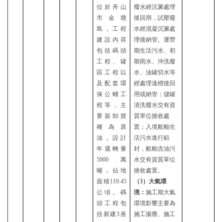
位於舟山
廢水經沉澱處理
市金塘
後回用，試壓廢
島，工程
水經混凝沉澱處
建設內容
理後納管。運營
包括碼頭
期生活污水、初
工程、罐
期雨水、沖洗廢
區工程以
水、油罐切水等
及配套環
經處理達標後回
保公輔工
用或納管；儲罐
程等，主
清洗廢水交有資
要裝卸貨
質單位接收處
種為原
置；入境船舶生
油，設計
活污水進行鉛
年週轉量
封，船舶含油污
5000萬
水交有資質單位
噸，佔地
接收處置。
面積119.45
（
3）大氣環
公頃。碼
境：
施工期大氣
頭工程包
環境影響主要為
括新建3座
施工揚塵、施工