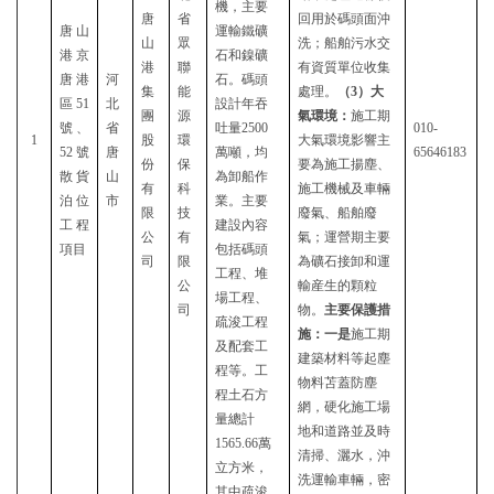
機，主要
唐
省
回用於碼頭面沖
唐山
運輸鐵礦
山
眾
洗；船舶污水交
港京
石和鎳礦
港
聯
有資質單位收集
唐港
河
石。碼頭
集
能
處理。
（
3）大
區
51
北
設計年吞
團
源
氣環境：
施工期
號、
省
吐量2500
010-
1
股
環
大氣環境影響主
52號
唐
萬噸，均
65646183
份
保
要為施工揚塵、
散貨
山
為卸船作
有
科
施工機械及車輛
泊位
市
業。主要
限
技
廢氣、船舶廢
工程
建設內容
公
有
氣；運營期主要
項目
包括碼頭
司
限
為礦石接卸和運
工程、堆
公
輸産生的顆粒
場工程、
司
物。
主要保護措
疏浚工程
施：一是
施工期
及配套工
建築材料等起塵
程等。工
物料苫蓋防塵
程土石方
網，硬化施工場
量總計
地和道路並及時
1565.66萬
清掃、灑水，沖
立方米，
洗運輸車輛，密
其中疏浚