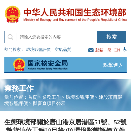
熱門搜索：
環境影響評價
空氣品質
郵箱
簡
EN
點擊進入
業務工作
當前位置：
首頁
>
業務工作
>
環境影響評價
>
建設項目環
境影響評價
>
擬審查項目公示
生態環境部關於唐山港京唐港區51號、52號
散貨泊位工程項目等2項環境影響評價文件