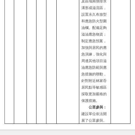
及區域南側排水
溝形成溢流區，
設置永久布放型
和應急防火型圍
油欄。配備足夠
溢油應急物資；
制定應急預案，
加強與居民的應
急演練，強化與
周邊其他項目溢
油應急防範與應
急措施的聯動，
針對附近林家岙
居民點等敏感區
採取更加嚴格的
保護措施。
公眾參與：
建設單位依法開
展了公眾參與。