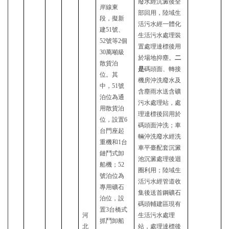
廢水經沉澱後全
岸線東
部回用，陸域生
段，擬新
活污水經一體化
建
51號、
生活污水處理裝
52號
等
2個
置處理達標後用
30萬噸級
於場地抑塵。
二
散貨泊
是
碼頭面、轉接
位。其
機房沖洗廢水及
中，51號
含塵雨水送含礦
泊位為通
污水處理站，處
用散貨泊
理達標後回用於
位，設置6
碼頭面沖洗；車
台門座起
輛沖洗廢水經洗
重機和1台
車平臺配套沉澱
鏈鬥
式
卸
池沉澱處理後迴
船機；
52
圈利用；陸域生
號泊位為
活污水經管道收
專用礦石
集後送首鋼礦石
泊位，設
碼頭輔建區現有
置3台橋式
河
生活污水處理
抓鬥卸船
北
站，處理達標後