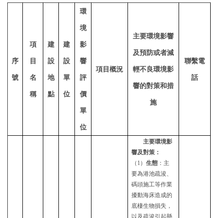
環
境
主要環境影響
項
建
建
影
及預防或者減
序
目
設
設
響
聯繫電
項目概況
輕不良環境影
號
名
地
單
評
話
響的對策和措
稱
點
位
價
施
單
位
主要環境影
響及對策：
（
1）
生態
：主
要為港池疏浚、
碼頭施工等作業
擾動海床造成
的
底棲生物損失，
以及疏浚引起懸