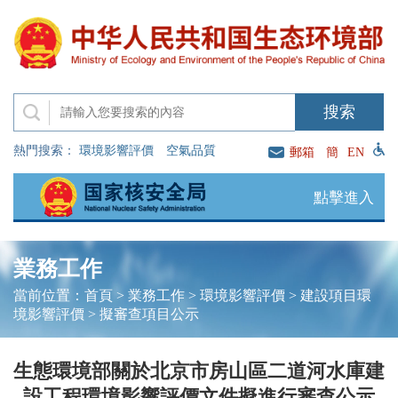
熱門搜索：
環境影響評價
空氣品質
郵箱
簡
EN
點擊進入
業務工作
當前位置：
首頁
>
業務工作
>
環境影響評價
>
建設項目環
境影響評價
>
擬審查項目公示
生態環境部關於北京市房山區二道河水庫建
設工程環境影響評價文件擬進行審查公示