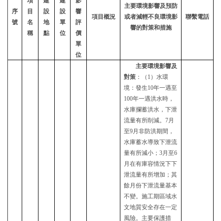
項
建
建
影
主要環境影響及預防
序
目
設
設
響
項目概況
或者減輕不良環境影
聯繫電話
號
名
地
單
評
響的對策和措施
稱
點
位
價
單
位
主要環境影響及
對策
：（
1）水環
境：發生10年一遇至
100年一遇洪水時
，
水庫攔蓄洪水，下泄
流量有所削減
。
7月
至9月非防洪期間
，
水庫蓄水導致下泄流
量有所減小
；
3月至6
月在有庫容情況下下
泄流量
有所增加；其
餘月份下泄流量基本
不變
。施工
期區域
水
文地質安全存在一定
風險。主要保護措