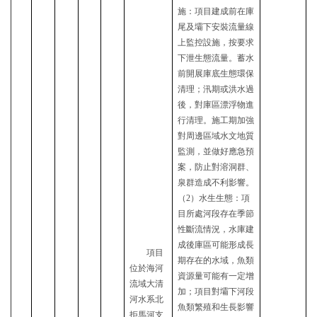
施：
項目建成前在庫
尾及壩下安裝流量線
上監控設施，按要求
下泄生態流量。蓄水
前開展庫底生態環保
清理；汛期或洪水過
後，對庫區漂浮物進
行清理。施工期加強
對周邊區域水文地質
監測，並做好應急預
案，防止對溶洞群、
泉群造成不利影響。
（
2）水生生態：
項
目所處河段存在季節
性斷流情況，
水庫建
成後庫區可能形成長
項目
期存在的水域，魚類
位於
海河
資源量可能有一定增
流域大清
加；項目對壩下河段
河水系北
魚類繁殖和生長影響
拒馬河支