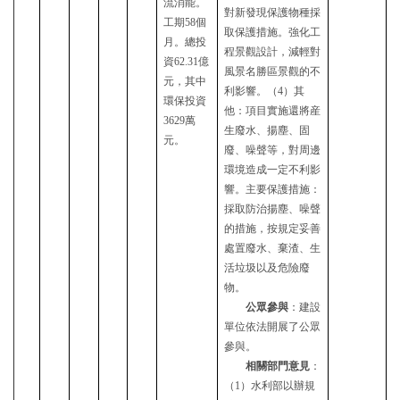
流消能。
對新發現保護物種採
工期58個
取保護措施。強化工
月
。
總投
程景觀設計，減輕對
資
62.31億
風景名勝區景觀的不
元，其中
利影響。（
4）其
環保投資
他
：項目實施還將産
3629萬
生廢水、揚塵、固
元。
廢、噪聲等，對周邊
環境造成一定不利影
響。主要保護措施：
採取防治揚塵
、
噪聲
的措施，按規定妥善
處置廢水、棄渣、生
活垃圾以及危險廢
物。
公眾參與
：建設
單位依法開展了公眾
參與。
相關部門意見
：
（
1
）
水利部以辦規