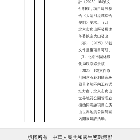
計〔
2025〕164號文
件明確，項目建設符
合《大清河流域綜合
規劃》要求。（2）
北京市
房山區發展改
革委以京房山發改
（審）〔
2025〕65號
文件批復項目可研。
（
3
）北京市園林綠
化局以京綠景核
〔
2025〕1號
文件
原
則同意石花洞國家級
風景名勝區
內
工程選
址方案
，北京市房山
世界地質公園管理處
復函同意該項目在房
山世界地質公園範圍
內開展建設活動
。
版權所有：中華人民共和國生態環境部