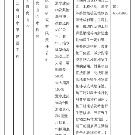
京
設
中國房山世界地質公
二
房
泄水建築
市
計
園。工程佔地、淹沒
010-
1
道
山
物及其附
房
研
等將對植被及植物資
65645995
河
區
屬設施，
山
究
源造成影響，生境佔
水
水
改移道路
區
有
用、破壞以及施工期
庫
務
約20公
限
噪聲驚擾等將對陸生
建
局
里。
其
責
動物産生一定影響。
設
中，
擋水
任
主要保護措施：優化
工
建築物為
公
施工佈置，減少對
環
程
混凝土重
司
境敏感區和
動植物生
力壩，壩
境的佔用。對受
項目
軸線長
直接影響、間接影響
580米，
珍稀瀕危野生植物實
最大壩高
施移栽
或
就地保護。
100米；
施工時對表土進行剝
泄水建築
離並單獨堆存回用，
物為6個
施工結束後
及時
進行
泄洪表孔
生態修復。設置野生
和2個泄
動物臨時救護場所
，
洪底孔，
開工前開展野生動植
均採用底
物全面詳細調查，針