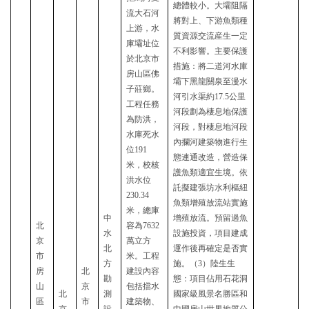
總體較小。大壩阻隔
流大石河
將對上、下游魚類種
上游
，
水
質資源交流産生一定
庫壩址位
不利影響。
主要保護
於北京市
措施：將二道河水庫
房山區佛
壩下黑龍關泉至漫水
子莊鄉。
河引水渠約
17.5公里
工程任務
河段劃為棲息地保護
為防洪，
河段，對棲息地河段
水庫死水
內攔河建築物
進行生
位
191
態連通改造，
營造保
米，校核
護魚類適宜生境。依
洪水位
託擬建張坊
水利樞紐
230.34
魚類增殖放流站實施
米，總庫
中
增殖放流。預留過魚
北
容為7632
水
設施投資，
項目
建成
京
萬立方
北
運作
後再確定是否實
市
米。工程
方
施。（
3）陸生生
房
北
建設內容
勘
態：
項目佔用石花洞
山
京
包括擋水
北
測
國家級風景名勝區和
區
市
建築物、