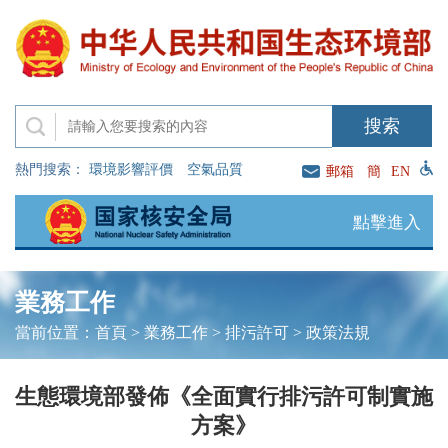
熱門搜索：
環境影響評價
空氣品質
郵箱
簡
EN
點擊進入
業務工作
當前位置：
首頁
>
業務工作
>
排污許可
>
政策法規
生態環境部發佈《全面實行排污許可制實施
方案》