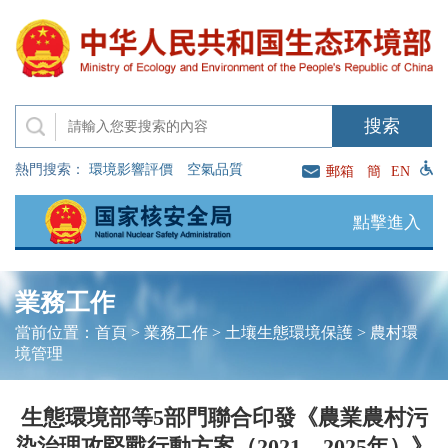
熱門搜索：
環境影響評價
空氣品質
郵箱
簡
EN
點擊進入
業務工作
當前位置：
首頁
>
業務工作
>
土壤生態環境保護
>
農村環
境管理
生態環境部等5部門聯合印發《農業農村污
染治理攻堅戰行動方案（2021—2025年）》