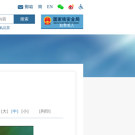
郵箱
簡
EN
點擊進入
氣品質
[大]
[中]
[小]
[列印]