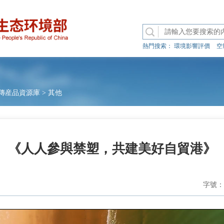
熱門搜索：
環境影響評價
空
傳産品資源庫
>
其他
《人人參與禁塑，共建美好自貿港》
字號：