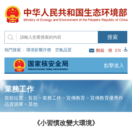
熱門搜索：
環境影響評價
空氣品質
郵箱
簡
EN
點擊進入
業務工作
當前位置：
首頁
>
業務工作
>
宣傳教育
>
宣傳教育優秀作
品資源庫
>
其他
《小習慣改變大環境》