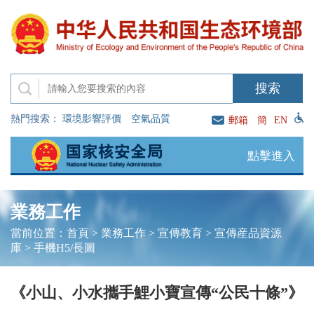
熱門搜索：
環境影響評價
空氣品質
郵箱
簡
EN
點擊進入
業務工作
當前位置：
首頁
>
業務工作
>
宣傳教育
>
宣傳産品資源
庫
>
手機H5/長圖
《小山、小水攜手鯉小寶宣傳“公民十條”》