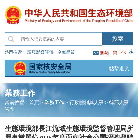
熱門搜索：
環境影響評價
空氣品質
郵箱
簡
EN
點擊進入
業務工作
當前位置：
首頁
>
業務工作
>
行政體制與人事
>
幹部人事
管理
生態環境部長江流域生態環境監督管理局所
屬事業單位2025年度面向社會公開招聘擬聘