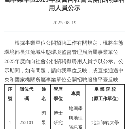
用人員公示
2025-08-19
根據事業單位公開招聘工作有關規定，現將生態
環境部長江流域生態環境監督管理局所屬事業單位
2025年度面向社會公開招聘擬聘用人員予以公示。公
示期間，如有問題，請向我單位反映，或直接通過中
央和國家機關所屬事業單位公開招聘服務平臺反映。
序
崗位代
姓
學歷
畢
業
院
校
專業
號
碼
名
學位
（
原工作單位
）
地圖學
陶
博士
與地理
1
252101
果
研究
北京師範大學
資訊系