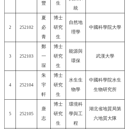
豐
生
統
夏
博士
自然地
2
252102
必
研究
中國科學院大學
理學
青
生
鄭
博士
能源與
3
252103
一
研究
武漢大學
環保
琛
生
朱
博士
水生生
中國科學院水生
4
252104
宇
研究
物學
生物研究所
軒
生
博士
環境科
唐
湖北省地質局第
5
252105
研究
學與工
志
六地質大隊
生
程