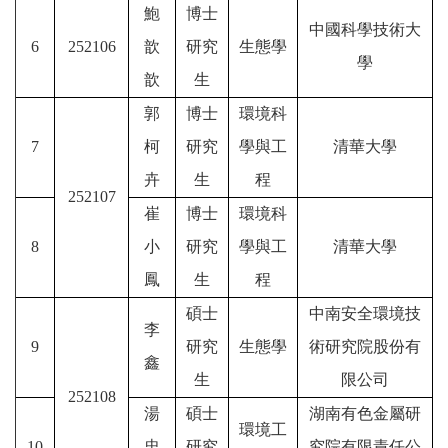
鮑
博士
中國科學技術大
6
252106
歆
研究
生態學
學
歆
生
郭
博士
環境科
7
柯
研究
學與工
清華大學
卉
生
程
252107
崔
博士
環境科
8
小
研究
學與工
清華大學
鳳
生
程
碩士
中南安全環境技
李
9
研究
生態學
術研究院股份有
鑫
生
限公司
25210
8
湯
碩士
湖南有色金屬研
環境工
10
忠
研究
究院有限責任公