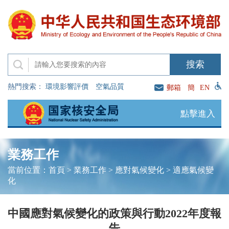
熱門搜索：
環境影響評價
空氣品質
郵箱
簡
EN
點擊進入
業務工作
當前位置：
首頁
>
業務工作
>
應對氣候變化
>
適應氣候變
化
中國應對氣候變化的政策與行動2022年度報
告