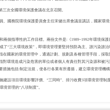
日，第三次全國環境保護會議在北京召開。
、國務院環境保護委員會主任宋健出席會議並講話，國家環境
指導性的工作目標。兩份文件是:《1989~1992年環境保護目
成了“三大環境政策”，即環境管理要堅持預防為主、誰污染誰治
是指在國家的環境管理中，通過計劃、規劃及各種管理手段，採
是指對環境造成污染危害的單位或者個人有責任對其污染源和被
主要措施包括:制定法規，使各行各業有所遵循，建立環境管理機
設項目環境影響評價、“三同時”、排污收費3項環境管理制度
環境管理的“八項制度”。