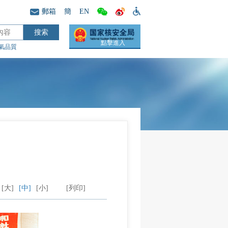
郵箱
簡
EN
點擊進入
氣品質
[大]
[中]
[小]
[列印]