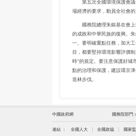
第五次全國環境保護會議于2
場經濟的要求，動員全社會的
國務院總理朱鎔基在會上指
的成敗和中華民族的復興。朱
一。要明確重點任務，加大工
目，都要堅持環境影響評價制
時”的規定。要注意保護好城
點的治理和保護，建設環京津
造林步伐。
外交部
中國政府網
國務院部門
教育部
國家民族事務委員會
連結 ：
全國人大
全國政協
國家