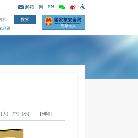
郵箱
簡
EN
點擊進入
氣品質
[大]
[中]
[小]
[列印]