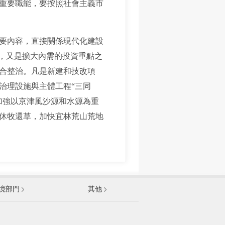
項重要職能，要按照社會主義市
要內容，直接關係現代化建設
面，又是擴大內需的投資重點之
合整治。凡是新建和技改項
治理設施與主體工程“三同
加強以京津風沙源和水源為重
休牧還草，加快宜林荒山荒地
發展和改革委員會
境部門
其他
和資訊化部
部