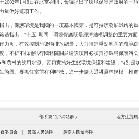
002年1月8日在北京召開，會議提出了環境保護是政府的一
力量做好這項工作。
出，保護環境是我國的一項基本國策，是可持續發展戰略的重
鎔基指出，“十五”期間，環境保護既是經濟結構調整的重要方
作力度，有效控制污染物排放總量，大力推進重點地區的環境綜
度，不折不扣地執行國務院關於建設項目必須實行環境保護污染
市和農村的飲用水源。要切實搞好生態環境保護和建設，特別是
生態圈。要抓住當前有利時機，進一步擴大退耕還林規模，推進
國防部
國家
部系統門戶網站群
地方生態環
科學技術部
工業
公安部
民政
監察委員會
最高人民法院
最高人民檢察院