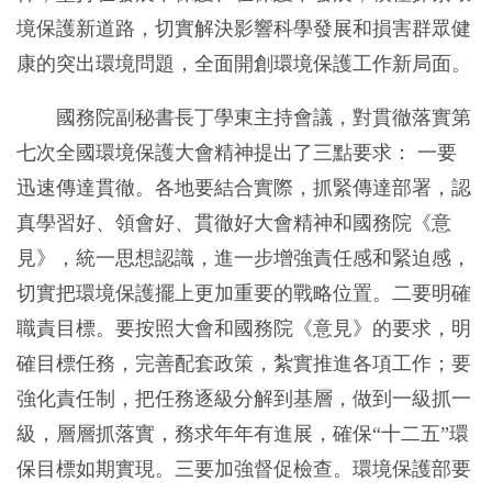
境保護新道路，切實解決影響科學發展和損害群眾健
康的突出環境問題，全面開創環境保護工作新局面。
國務院副秘書長丁學東主持會議，對貫徹落實第
七次全國環境保護大會精神提出了三點要求： 一要
迅速傳達貫徹。各地要結合實際，抓緊傳達部署，認
真學習好、領會好、貫徹好大會精神和國務院《意
見》，統一思想認識，進一步增強責任感和緊迫感，
切實把環境保護擺上更加重要的戰略位置。二要明確
職責目標。要按照大會和國務院《意見》的要求，明
確目標任務，完善配套政策，紮實推進各項工作；要
強化責任制，把任務逐級分解到基層，做到一級抓一
級，層層抓落實，務求年年有進展，確保“十二五”環
保目標如期實現。三要加強督促檢查。環境保護部要