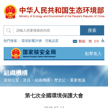
熱門搜索：
環境影響評價
空氣品質
郵箱
簡
EN
點擊進入
組織機構
當前位置：
首頁
>
組織機構
>
歷史記
>
重要會議
第七次全國環境保護大會
2018-07-13