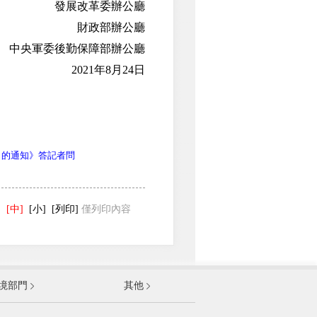
發展改革委辦公廳
財政部辦公廳
央軍委後勤保障部辦公廳
2021年8月24日
力的通知》答記者問
]
[中]
[小]
[列印]
僅列印內容
發展和改革委員會
境部門
其他
和資訊化部