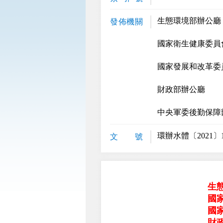
生態環境部辦公廳
發佈機關
國家衛生健康委員
國家發展和改革委
財政部辦公廳
中央軍委後勤保障
環辦水體〔2021〕
文 號
生
國
國
財