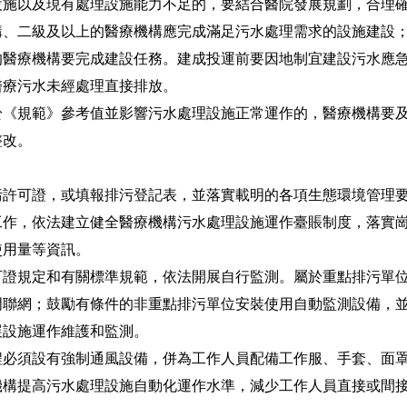
以及現有處理設施能力不足的，要結合醫院發展規劃，合理確定
構、二級及以上的醫療機構應完成滿足污水處理需求的設施建設；2
的醫療機構要完成建設任務。建成投運前要因地制宜建設污水應
醫療污水未經處理直接排放。
規範》參考值並影響污水處理設施正常運作的，醫療機構要及
整改。
可證，或填報排污登記表，並落實載明的各項生態環境管理要
工作，依法建立健全醫療機構污水處理設施運作臺賬制度，落實
使用量等資訊。
規定和有關標準規範，依法開展自行監測。屬於重點排污單位
門聯網；鼓勵有條件的非重點排污單位安裝使用自動監測設備，
展設施運作維護和監測。
須設有強制通風設備，併為工作人員配備工作服、手套、面罩
機構提高污水處理設施自動化運作水準，減少工作人員直接或間