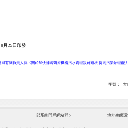
中
8月25日印發
境司有關負責人就《關於加快補齊醫療機構污水處理設施短板 提高污染治理能
字號：
[大
國防部
國家
部系統門戶網站群
地方生態環
科學技術部
工業