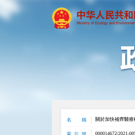
關於加快補齊醫療
名 稱
000014672/2021-00
索 引 號